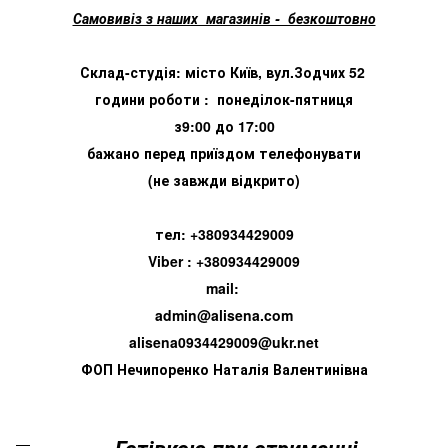
Самовивіз з наших магазинів - безкоштовно
Склад-студія: місто Київ, вул.Зодчих 52
години роботи : понеділок-пятниця
з9:00 до 17:00
бажано перед приїздом телефонувати
(не завжди відкрито)
тел: +380934429009
Viber : +380934429009
mail:
admin@alisena.com
alisena0934429009@ukr.net
ФОП Нечипоренко Наталія Валентинівна
Готівкою при отриманні