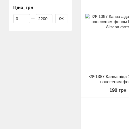
Ціна, грн
Від Ціна, грн
До Ціна, грн
ОК
КФ-1387 Канва аіда 
нанесеним фо
190 грн