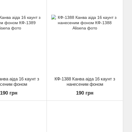
нва аіда 16 каунт з
КФ-1388 Канва аіда 16 каунт з
есеним фоном
нанесеним фоном
190 грн
190 грн