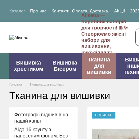
Перейти до основного контенту
Каталог
Про нас
Контакти. Оплата. Доставка.
АКЦІЇ
2026
Alisena —
2027- рік Кози (Вівці)
виробник наборів
для творчості! 🧵✨
Створюємо якісні
набори для
вишивання,
рукоділля та
творчих проектів.
Тканина
Виш
Вишивка
Вишивка
для
інш
хрестиком
Бісером
вишивки
техні
Головна
Тканина для вишивки
Тканина для вишивки
Фотографії відшивів на
НОВИНКА
нашій канві
Аіда 16 каунту з
нанесеним фоном. Без