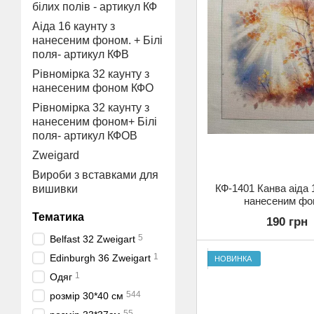
білих полів - артикул КФ
Аіда 16 каунту з
нанесеним фоном. + Білі
поля- артикул КФВ
Рівномірка 32 каунту з
нанесеним фоном КФО
Рівномірка 32 каунту з
нанесеним фоном+ Білі
поля- артикул КФОВ
Zweigard
Вироби з вставками для
КФ-1401 Канва аіда 
вишивки
нанесеним фо
Тематика
190 грн
5
Belfast 32 Zweigart
1
Edinburgh 36 Zweigart
НОВИНКА
1
Одяг
544
розмір 30*40 см
55