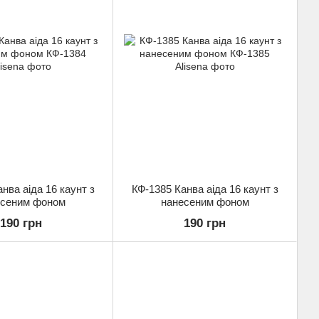
нва аіда 16 каунт з
КФ-1385 Канва аіда 16 каунт з
есеним фоном
нанесеним фоном
190 грн
190 грн