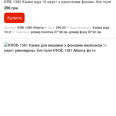
КФВ-1380 Канва аіда 16 каунт з нанесеним фоном+ білі поля
290 грн
Купити
Артикул
КФВ-1380 Alisena
Ціна
290.00
Вид матеріалу
Канва аіда
16 ct
Тематика
розмір полотна 37*48 см.-розмір фону 30*40 см.