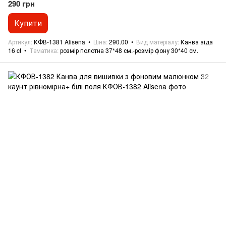
290 грн
Купити
Артикул
КФВ-1381 Alisena
Ціна
290.00
Вид матеріалу
Канва аіда
16 ct
Тематика
розмір полотна 37*48 см.-розмір фону 30*40 см.