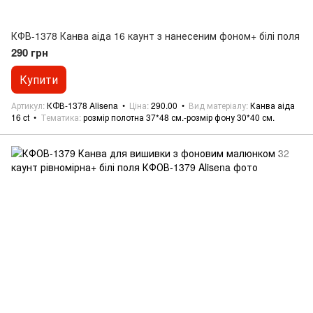
КФВ-1378 Канва аіда 16 каунт з нанесеним фоном+ білі поля
290 грн
Купити
Артикул
КФВ-1378 Alisena
Ціна
290.00
Вид матеріалу
Канва аіда
16 ct
Тематика
розмір полотна 37*48 см.-розмір фону 30*40 см.