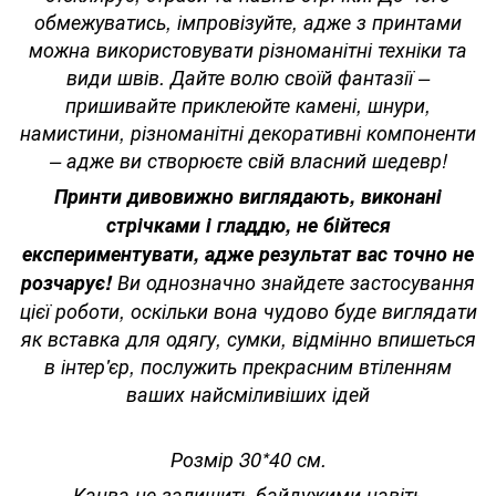
обмежуватись, імпровізуйте, адже з принтами
можна використовувати різноманітні техніки та
види швів. Дайте волю своїй фантазії –
пришивайте приклеюйте камені, шнури,
намистини, різноманітні декоративні компоненти
– адже ви створюєте свій власний шедевр!
Принти дивовижно виглядають, виконані
стрічками і гладдю, не бійтеся
експериментувати, адже результат вас точно не
розчарує!
Ви однозначно знайдете застосування
цієї роботи, оскільки вона чудово буде виглядати
як вставка для одягу, сумки, відмінно впишеться
в інтер'єр, послужить прекрасним втіленням
ваших найсміливіших ідей
Розмір 30*40 см.
Канва не залишить байдужими навіть