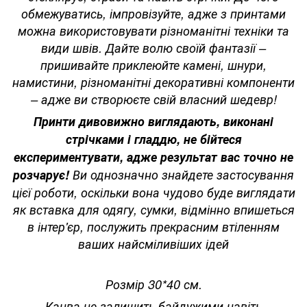
обмежуватись, імпровізуйте, адже з принтами
можна використовувати різноманітні техніки та
види швів. Дайте волю своїй фантазії –
пришивайте приклеюйте камені, шнури,
намистини, різноманітні декоративні компоненти
– адже ви створюєте свій власний шедевр!
Принти дивовижно виглядають, виконані
стрічками і гладдю, не бійтеся
експериментувати, адже результат вас точно не
розчарує!
Ви однозначно знайдете застосування
цієї роботи, оскільки вона чудово буде виглядати
як вставка для одягу, сумки, відмінно впишеться
в інтер'єр, послужить прекрасним втіленням
ваших найсміливіших ідей
Розмір 30*40 см.
Канва не залишить байдужими навіть