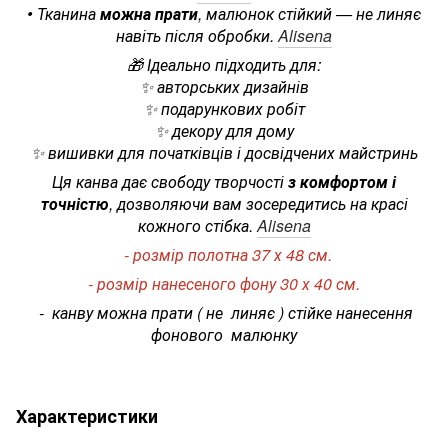
• Тканина
можна прати
, малюнок стійкий — не линяє
навіть після обробки.
Alisena
🎁 Ідеально підходить для:
✨ авторських дизайнів
✨ подарункових робіт
✨ декору для дому
✨ вишивки для початківців і досвідчених майстринь
Ця канва дає свободу творчості
з комфортом і
точністю
, дозволяючи вам зосередитись на красі
кожного стібка.
Alisena
- розмір полотна 37 х 48 см.
- розмір нанесеного фону 30 х 40 см.
- канву можна прати ( не линяє ) стійке нанесення
фонового малюнку
Характеристики