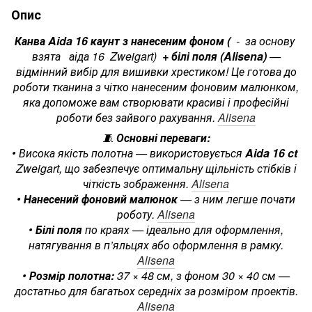
Опис
Канва Aida 16 каунт з нанесеним фоном (
- за основу
взята аіда 16 Zweigart)
+ білі поля (Alisena)
—
відмінний вибір для вишивки хрестиком! Це готова до
роботи тканина з чітко нанесеним фоновим малюнком,
яка допоможе вам створювати красиві і професійні
роботи без зайвого рахування.
Alisena
🧵
Основні переваги:
• Висока якість полотна — використовується
Aida 16 ct
Zweigart, що забезпечує оптимальну щільність стібків і
чіткість зображення.
Alisena
•
Нанесений фоновий малюнок
— з ним легше почати
роботу.
Alisena
•
Білі поля
по краях — ідеально для оформлення,
натягування в п’яльцях або оформлення в рамку.
Alisena
•
Розмір полотна:
37 × 48 см, з фоном 30 × 40 см —
достатньо для багатьох середніх за розміром проектів.
Alisena