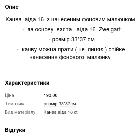
Опис
Канва аіда 16 з нанесеним фоновим малюнком
- за основу взята аіда 16 Zweigart
- розмір 33*37 см
- канву можна прати ( не линяє ) стійке
нанесення фонового малюнку
Характеристики
Ціна
190.00
Тематика
розмір 33*37см
Вид матеріалу
Канва аіда 16 ct
Відгуки