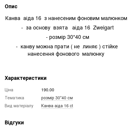
Опис
Канва аіда 16 з нанесеним фоновим малюнком
- за основу взята аіда 16 Zweigart
- розмір 30*40 см
- канву можна прати ( не линяє ) стійке
нанесення фонового малюнку
Характеристики
Ціна
190.00
Тематика
розмір 30*40 см
Вид матеріалу
Канва аіда 16 ct
Відгуки