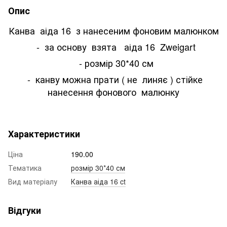
Опис
Канва аіда 16 з нанесеним фоновим малюнком
- за основу взята аіда 16 Zweigart
- розмір 30*40 см
- канву можна прати ( не линяє ) стійке
нанесення фонового малюнку
Характеристики
Ціна
190.00
Тематика
розмір 30*40 см
Вид матеріалу
Канва аіда 16 ct
Відгуки