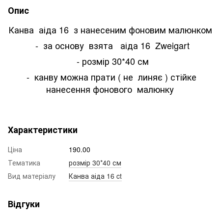
Опис
Канва аіда 16 з нанесеним фоновим малюнком
- за основу взята аіда 16 Zweigart
- розмір 30*40 см
- канву можна прати ( не линяє ) стійке
нанесення фонового малюнку
Характеристики
Ціна
190.00
Тематика
розмір 30*40 см
Вид матеріалу
Канва аіда 16 ct
Відгуки