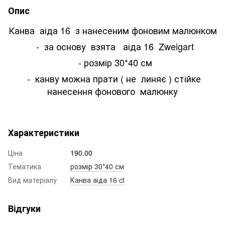
Опис
Канва аіда 16 з нанесеним фоновим малюнком
- за основу взята аіда 16 Zweigart
- розмір 30*40 см
- канву можна прати ( не линяє ) стійке
нанесення фонового малюнку
Характеристики
Ціна
190.00
Тематика
розмір 30*40 см
Вид матеріалу
Канва аіда 16 ct
Відгуки