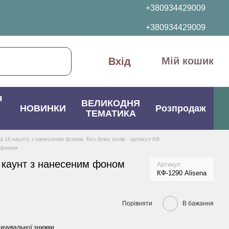
+380934429009
+380934429009
Мій кошик
Вхід
я
ВЕЛИКОДНЯ
НОВИНКИ
Розпродаж
ТЕМАТИКА
да 16 каунту з нанесеним фоном. Без білих полів - артикул КФ
м фоном
 каунт з нанесеним фоном
Артикул
КФ-1290 Alisena
Порівняти
В бажання
ичувальної знижки