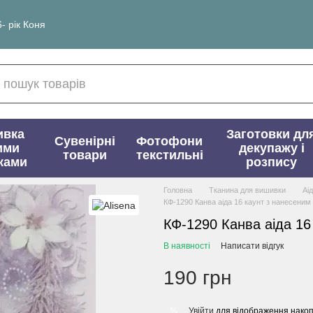
- рік Коня
ивка
Заготовки дл
Сувенірні
Фотофони
ими
декупажу і
товари
текстильні
ками
розпису
Головна
Тканина для вишивки
Аі
КФ-1290 Канва аіда 16 каунт з нанесени
КФ-1290 Канва аіда 16
В наявності
Написати відгук
190 грн
Увійти
для відображення накоп
%