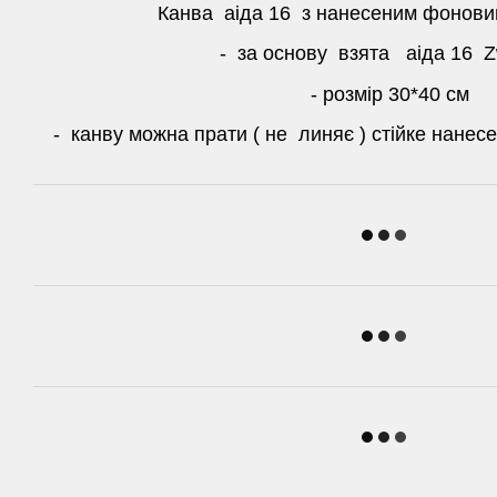
Канва аіда 16 з нанесеним фонов
- за основу взята аіда 16 Z
- розмір 30*40 см
- канву можна прати ( не линяє ) стійке нане