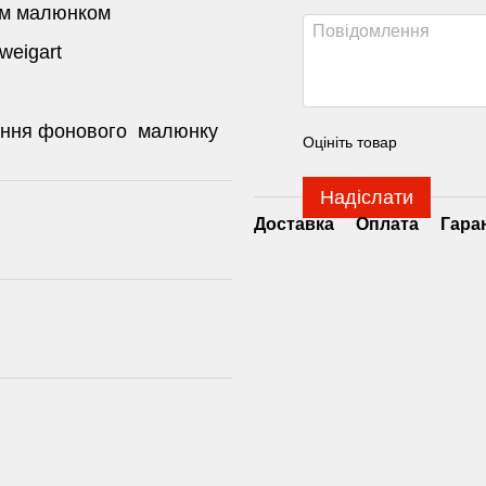
им малюнком
weigart
сення фонового малюнку
Оцініть товар
Надіслати
Доставка
Оплата
Гара