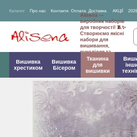
Перейти до основного контенту
Каталог
Про нас
Контакти. Оплата. Доставка.
АКЦІЇ
2026
Alisena —
2027- рік Кози (Вівці)
виробник наборів
для творчості! 🧵✨
Створюємо якісні
набори для
вишивання,
рукоділля та
творчих проектів.
Тканина
Виш
Вишивка
Вишивка
для
інш
хрестиком
Бісером
вишивки
техні