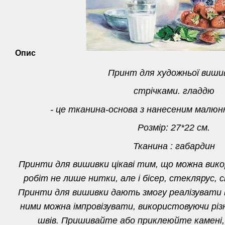
Опис
Принт для художньої виш
стрічками. гладдю
- це тканина-основа з нанесеним малюн
Розмір: 27*22 см.
Тканина : габардин
Принти для вишивки цікаві тим, що можна вик
робіт не лише нитки, але і бісер, стеклярус, с
Принти для вишивки дають змогу реалізувати вс
ними можна імпровізувати, використовуючи різн
швів. Пришивайте або приклеюйте камені,