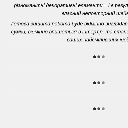
різноманітні декоративні елементи – і в рез
власний неповторний шеде
Готова вишита робота буде відмінно виглядат
сумки, відмінно впишеться в інтер'єр, та ста
ваших найсміливіших іде