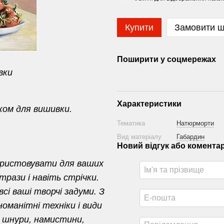
Купити
Замовити 
Поширити у соцмережах
ивки
Характеристики
ком для вишивки.
Тематика
Натюрморти
Вид матеріалу
Габардин
Новий відгук або комента
ористовувати для ваших
трази і навіть стрічки.
і ваші творчі задуми. З
оманітні техніки і види
 шнури, намистини,