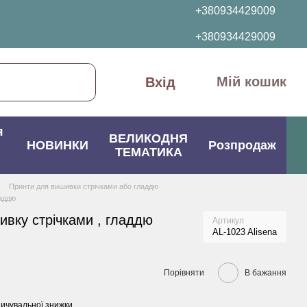
+380934429009
+380934429009
Мій кошик
Вхід
я
ВЕЛИКОДНЯ
НОВИНКИ
Розпродаж
ТЕМАТИКА
Принти для вишивки стрічками або гладдю
ладдю
ивку стрічками , гладдю
Артикул
AL-1023 Alisena
Порівняти
В бажання
ичувальної знижки