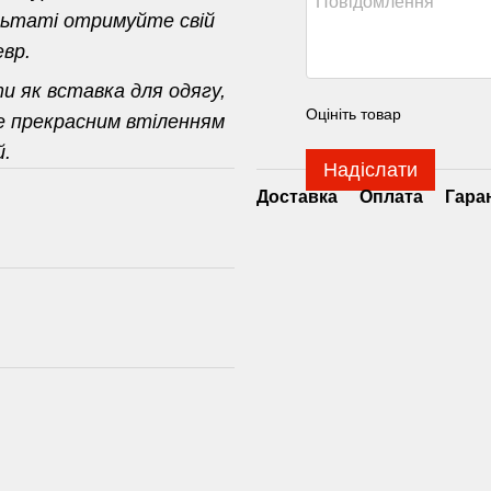
ультаті отримуйте свій
вр.
и як вставка для одягу,
Оцініть товар
не прекрасним втіленням
й.
Надіслати
Доставка
Оплата
Гара