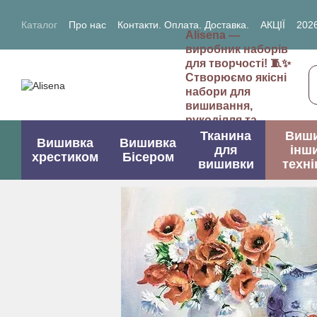
Перейти до основного контенту
Каталог
Про нас
Контакти. Оплата. Доставка.
АКЦІЇ
2026
Alisena —
2027- рік Кози (Вівці)
виробник наборів
для творчості! 🧵✨
Створюємо якісні
набори для
вишивання,
рукоділля та
творчих проектів.
Тканина
Виш
Вишивка
Вишивка
для
інш
хрестиком
Бісером
вишивки
техні