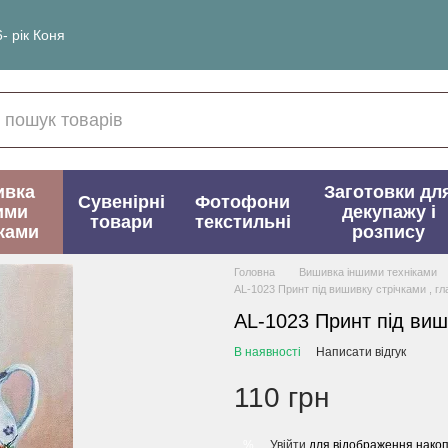
- рік Коня
ивка
Заготовки дл
Сувенірні
Фотофони
ими
декупажу і
товари
текстильні
ками
розпису
Головна
Вишивка іншими техніками
AL-1023 Принт під вишивку стрічками , г
AL-1023 Принт під виш
В наявності
Написати відгук
110 грн
Увійти
для відображення накоп
%