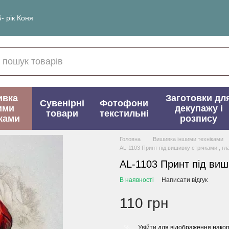
- рік Коня
ивка
Заготовки дл
Сувенірні
Фотофони
ими
декупажу і
товари
текстильні
ками
розпису
Головна
Вишивка іншими техніками
АL-1103 Принт під вишивку стрічками , г
АL-1103 Принт під виш
В наявності
Написати відгук
110 грн
Увійти
для відображення накоп
%