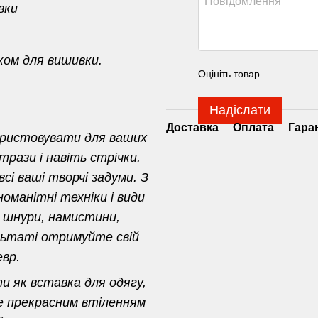
ивки
ком для вишивки.
Оцініть товар
Надіслати
Доставка
Оплата
Гара
ористовувати для ваших
трази і навіть стрічки.
і ваші творчі задуми. З
оманітні техніки і види
 шнури, намистини,
ультаті отримуйте свій
вр.
и як вставка для одягу,
не прекрасним втіленням