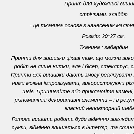
Принт для художньої виш
стрічками. гладдю
- це тканина-основа з нанесеним малюн
Розмір: 20*27 см.
Тканина : габардин
Принти для вишивки цікаві тим, що можна вик
робіт не лише нитки, але і бісер, стеклярус, с
Принти для вишивки дають змогу реалізувати вс
ними можна імпровізувати, використовуючи різн
швів. Пришивайте або приклеюйте камені,
різноманітні декоративні елементи – і в рез
власний неповторний шеде
Готова вишита робота буде відмінно виглядат
сумки, відмінно впишеться в інтер'єр, та ста