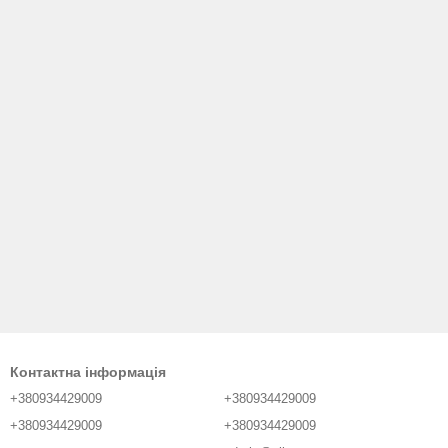
Контактна інформація
+380934429009
+380934429009
+380934429009
+380934429009