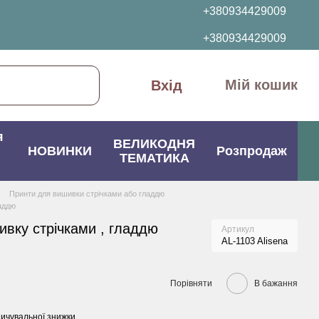
+380934429009
+380934429009
Мій кошик
Вхід
я
ВЕЛИКОДНЯ
НОВИНКИ
Розпродаж
ТЕМАТИКА
Принти для вишивки стрічками або гладдю
ладдю
ивку стрічками , гладдю
Артикул
AL-1103 Alisena
Порівняти
В бажання
ичувальної знижки