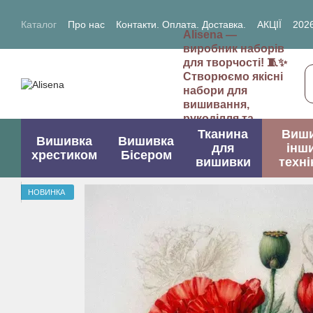
Перейти до основного контенту
Каталог
Про нас
Контакти. Оплата. Доставка.
АКЦІЇ
2026
Alisena —
2027- рік Кози (Вівці)
виробник наборів
для творчості! 🧵✨
Створюємо якісні
набори для
вишивання,
рукоділля та
творчих проектів.
Тканина
Виш
Вишивка
Вишивка
для
інш
хрестиком
Бісером
вишивки
техні
НОВИНКА