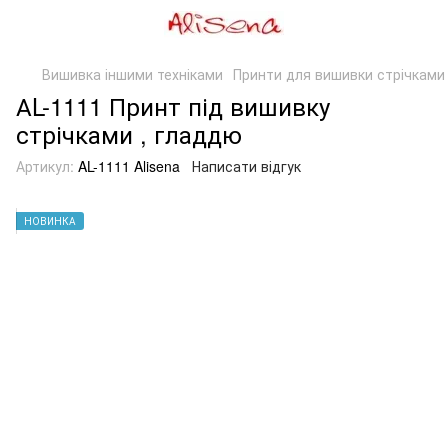
Вишивка іншими техніками
Принти для вишивки стрічками
АL-1111 Принт під вишивку
стрічками , гладдю
Артикул:
AL-1111 Alisena
Написати відгук
НОВИНКА