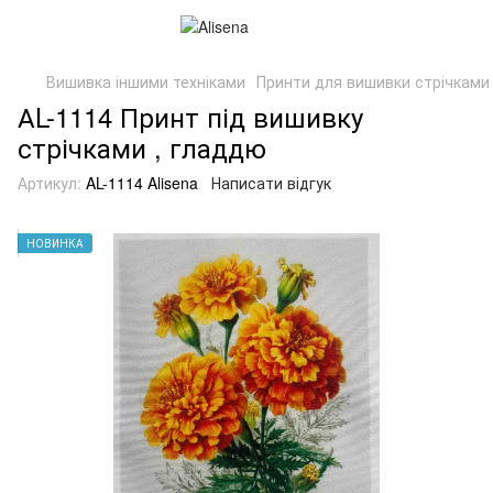
Вишивка іншими техніками
Принти для вишивки стрічками
АL-1114 Принт під вишивку
стрічками , гладдю
Артикул:
AL-1114 Alisena
Написати відгук
НОВИНКА