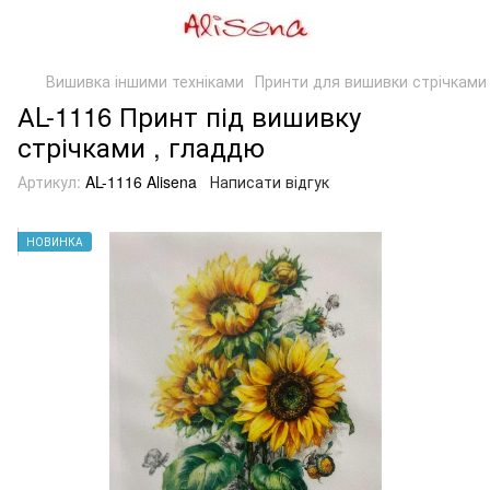
Вишивка іншими техніками
Принти для вишивки стрічками
АL-1116 Принт під вишивку
стрічками , гладдю
Артикул:
AL-1116 Alisena
Написати відгук
НОВИНКА