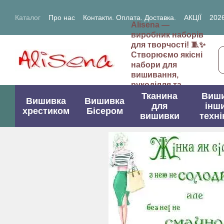
Перейти до основного контенту
Каталог
Про нас
Контакти. Оплата. Доставка.
АКЦІЇ
2026
Alisena —
2027- рік Кози (Вівці)
виробник наборів
для творчості! 🧵✨
Створюємо якісні
набори для
вишивання,
рукоділля та
творчих проектів.
Тканина
Виш
Вишивка
Вишивка
для
інш
хрестиком
Бісером
вишивки
техні