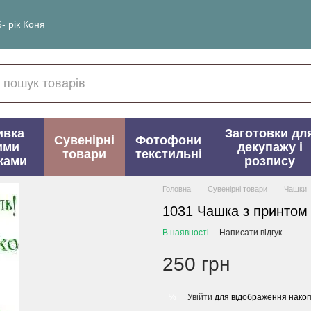
- рік Коня
ивка
Заготовки дл
Сувенірні
Фотофони
ими
декупажу і
товари
текстильні
ками
розпису
Головна
Сувенірні товари
Чашки
1031 Чашка з принтом
В наявності
Написати відгук
250 грн
Увійти
для відображення накоп
%