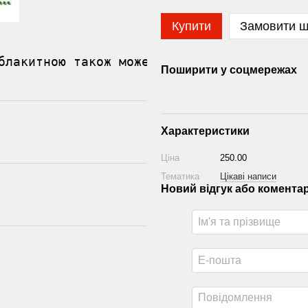
Купити
Замовити 
блакитною також може бути салатовий або ж
Поширити у соцмережах
Характеристики
Ціна
250.00
Тематика
Цікаві написи
Новий відгук або комента