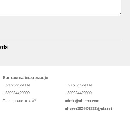
нтія
Контактна інформація
+380934429009
+380934429009
+380934429009
+380934429009
admin@alisena.com
Передзвонити вам?
alisena0934429009@ukr.net