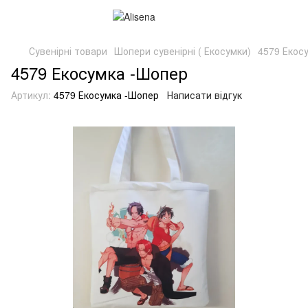
Сувенірні товари
Шопери сувенірні ( Екосумки)
4579 Екос
4579 Екосумка -Шопер
Артикул:
4579 Екосумка -Шопер
Написати відгук