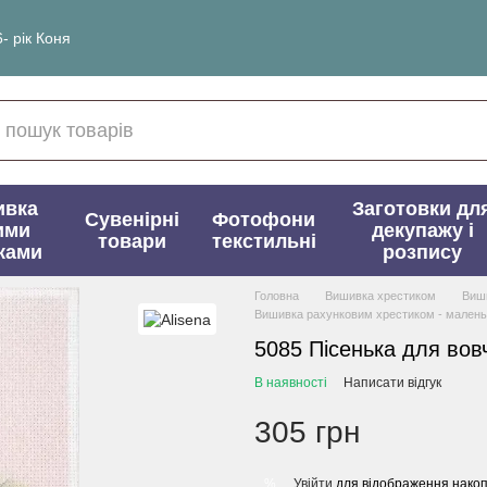
- рік Коня
ивка
Заготовки дл
Сувенірні
Фотофони
ими
декупажу і
товари
текстильні
ками
розпису
Головна
Вишивка хрестиком
Виши
Вишивка рахунковим хрестиком - маленькі
5085 Пісенька для вов
В наявності
Написати відгук
305 грн
Увійти
для відображення накоп
%