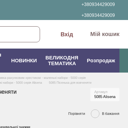
+380934429009
+380934429009
Мій кошик
Вхід
я
ВЕЛИКОДНЯ
НОВИНКИ
Розпродаж
ТЕМАТИКА
вка рахунковим хрестиком - маленькі набори - 5000 серія
 набори - 5000 серія Alisena
5085 Пісенька для вовченяти
ченяти
Артикул
5085 Alisena
Порівняти
В бажання
ичувальної знижки