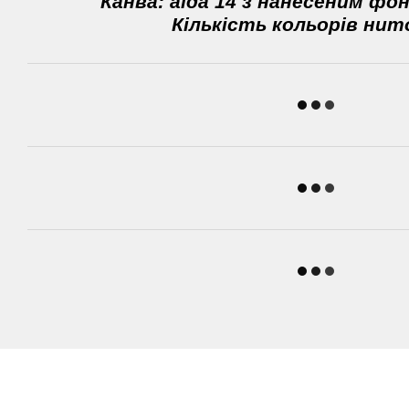
Канва: аіда 14 з нанесеним фон
Кількість кольорів нито