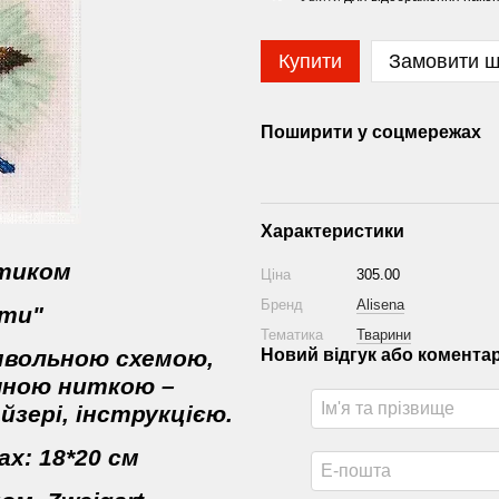
Купити
Замовити 
Поширити у соцмережах
Характеристики
стиком
Ціна
305.00
Бренд
Alisena
яти
"
Тематика
Тварини
мвольною схемою,
Новий відгук або комента
няною ниткою –
йзері, інструкцією.
х: 18*20 см