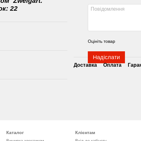
ом Zweigart.
к: 22
Оцініть товар
Надіслати
Доставка
Оплата
Гара
Каталог
Клієнтам
Вишивка хрестиком
Вхід до кабінету