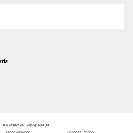
нтія
Контактна інформація
+380934429009
+380934429009