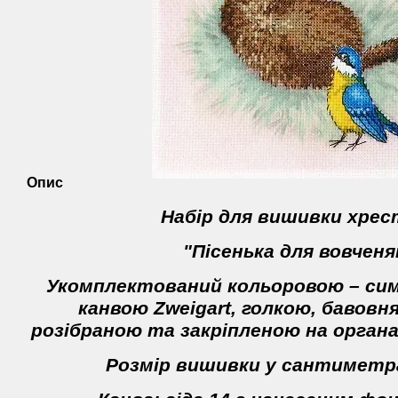
Опис
Набір для вишивки хре
"Пісенька для вовчен
Укомплектований кольоровою – си
канвою Zweigart, голкою, бавов
розібраною та закріпленою на органа
Розмір вишивки у сантиметра