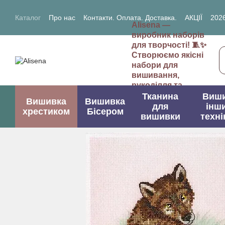
Перейти до основного контенту
Каталог
Про нас
Контакти. Оплата. Доставка.
АКЦІЇ
2026
Alisena —
2027- рік Кози (Вівці)
виробник наборів
для творчості! 🧵✨
Створюємо якісні
набори для
вишивання,
рукоділля та
творчих проектів.
Тканина
Виш
Вишивка
Вишивка
для
інш
хрестиком
Бісером
вишивки
техні