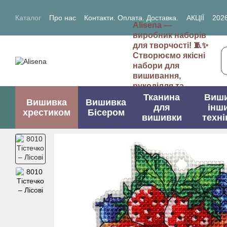
Перейти до основного контенту
Каталог
Про нас
Контакти. Оплата. Доставка.
АКЦІЇ
2026
Alisena —
2027- рік Кози (Вівці)
виробник наборів
для творчості! 🧵✨
Створюємо якісні
набори для
вишивання,
рукоділля та
творчих проектів.
Тканина
Виш
Вишивка
Вишивка
для
інш
хрестиком
Бісером
вишивки
техні