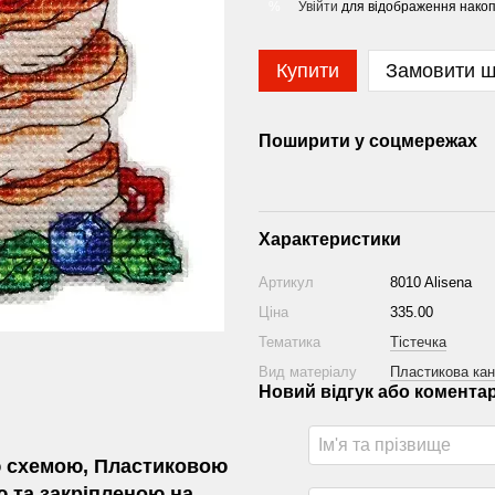
Увійти
для відображення накоп
%
Купити
Замовити 
Поширити у соцмережах
Характеристики
Артикул
8010 Alisena
Ціна
335.00
Тематика
Тістечка
Вид матеріалу
Пластикова кан
Новий відгук або комента
 схемою, Пластиковою
 та закріпленою на