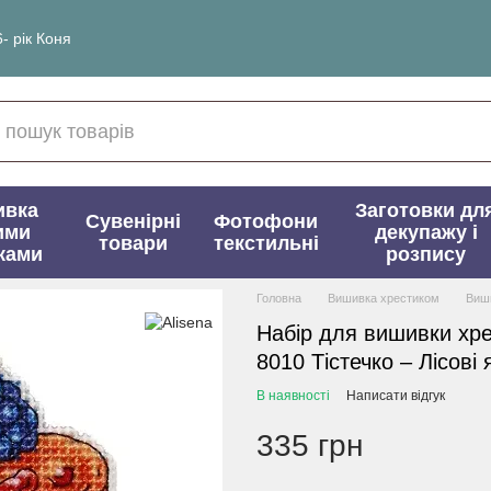
- рік Коня
ивка
Заготовки дл
Сувенірні
Фотофони
ими
декупажу і
товари
текстильні
ками
розпису
Головна
Вишивка хрестиком
Виши
Набір для вишивки хре
8010 Тістечко – Лісові 
В наявності
Написати відгук
335 грн