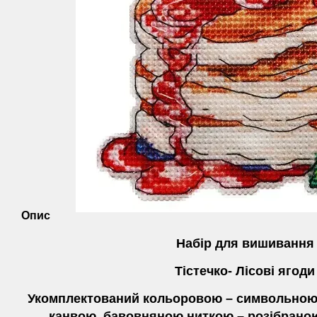
Опис
Набір для вишивання
Тістечко- Лісові ягоди
Укомплектований кольоровою – символьною
канвою, бавовняною ниткою – розібраною