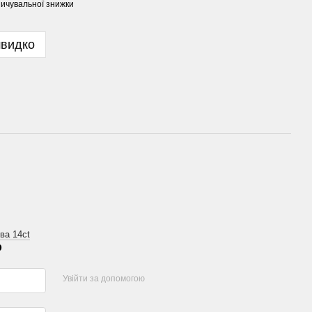
ичувальної знижки
швидко
ва 14ct
р
Увійти за допомогою