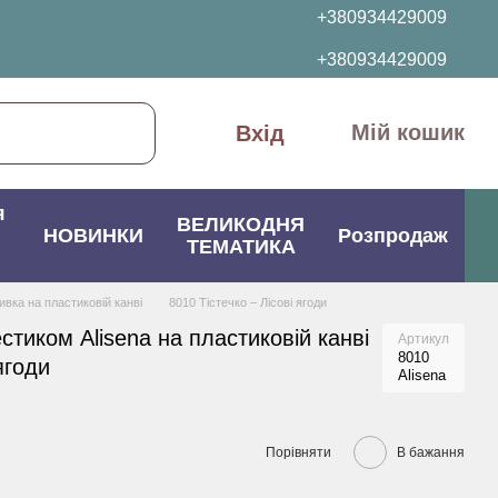
+380934429009
+380934429009
Мій кошик
Вхід
я
ВЕЛИКОДНЯ
НОВИНКИ
Розпродаж
ТЕМАТИКА
вка на пластиковій канві
8010 Тістечко – Лісові ягоди
стиком Alisena на пластиковій канві
Артикул
8010
ягоди
Alisena
Порівняти
В бажання