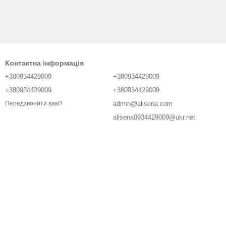
Контактна інформація
+380934429009
+380934429009
+380934429009
+380934429009
admin@alisena.com
Передзвонити вам?
alisena0934429009@ukr.net