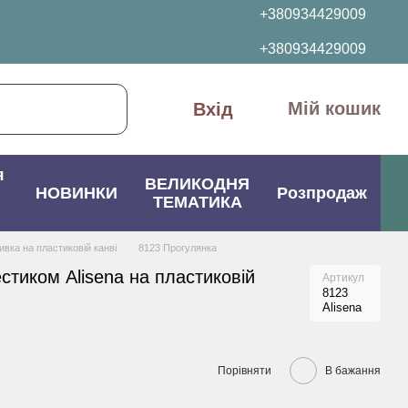
+380934429009
+380934429009
Мій кошик
Вхід
я
ВЕЛИКОДНЯ
НОВИНКИ
Розпродаж
ТЕМАТИКА
вка на пластиковій канві
8123 Прогулянка
стиком Alisena на пластиковій
Артикул
8123
Alisena
Порівняти
В бажання