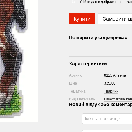
Увійти
для відображення накоп
%
Купити
Замовити 
Поширити у соцмережах
Характеристики
Артикул
8123 Alisena
Ціна
335.00
Тематика
Тварини
Вид матеріалу
Пластикова кан
Новий відгук або комента