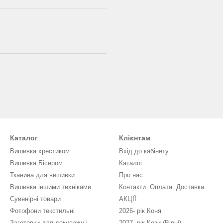
Каталог
Клієнтам
Вишивка хрестиком
Вхід до кабінету
Вишивка Бісером
Каталог
Тканина для вишивки
Про нас
Вишивка іншими техніками
Контакти. Оплата. Доставка.
Сувенірні товари
АКЦІЇ
Фотофони текстильні
2026- рік Коня
Заготовки для декупажу і
2027- рік Кози (Вівці)