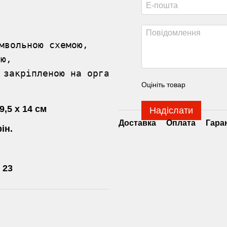
мвольною схемою, 

ю,

 закріпленою на органайзері,

Оцініть товар
,5 х 14 см
Надіслати
Доставка
Оплата
Гара
ін.
 23