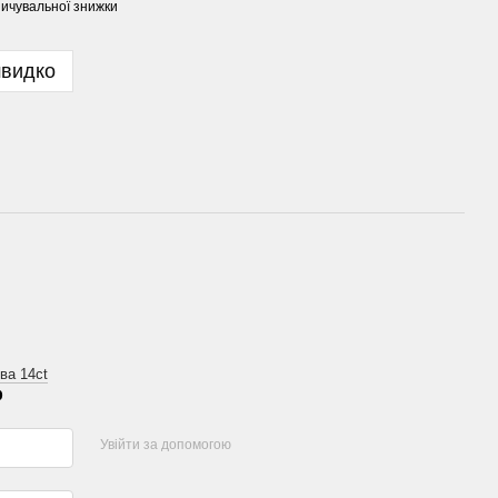
ичувальної знижки
швидко
ва 14ct
р
Увійти за допомогою