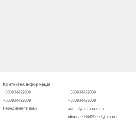
Контактна інформація
+380934429009
+380934429009
+380934429009
+380934429009
admin@alisena.com
Передзвонити вам?
alisena0934429009@ukr.net