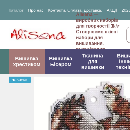
Перейти до основного контенту
Каталог
Про нас
Контакти. Оплата. Доставка.
АКЦІЇ
2026
Alisena —
2027- рік Кози (Вівці)
виробник наборів
для творчості! 🧵✨
Створюємо якісні
набори для
вишивання,
рукоділля та
творчих проектів.
Тканина
Виш
Вишивка
Вишивка
для
інш
хрестиком
Бісером
вишивки
техні
НОВИНКА