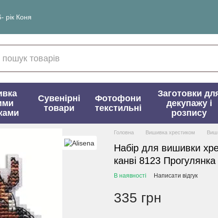
- рік Коня
ивка
Заготовки дл
Сувенірні
Фотофони
ими
декупажу і
товари
текстильні
ками
розпису
Головна
Вишивка хрестиком
Виши
Набір для вишивки хре
канві 8123 Прогулянка
В наявності
Написати відгук
335 грн