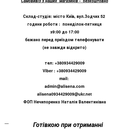
Самовивіз з наших магазинів - безкоштовно
Склад-студія: місто Київ, вул.Зодчих 52
години роботи : понеділок-пятниця
з9:00 до 17:00
бажано перед приїздом телефонувати
(не завжди відкрито)
тел: +380934429009
Viber : +380934429009
mail:
admin@alisena.com
alisena0934429009@ukr.net
ФОП Нечипоренко Наталія Валентинівна
Готівкою при отриманні