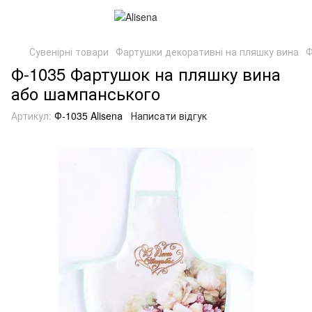
Сувенірні товари
Фартушки декоративні на пляшку вина
Ф
Ф-1035 Фартушок на пляшку вина
або шампанського
Артикул:
Ф-1035 Alisenа
Написати відгук