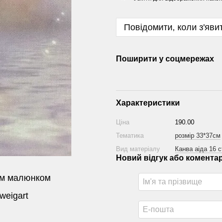
Повідомити, коли з'яви
Поширити у соцмережах
Характеристики
Ціна
190.00
Тематика
розмір 33*37см
Вид матеріалу
Канва аіда 16 c
Новий відгук або комента
им малюнком
weigart