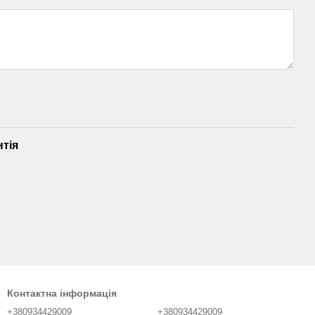
нтія
Контактна інформація
+380934429009
+380934429009