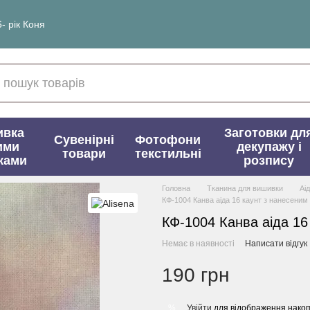
- рік Коня
ивка
Заготовки дл
Сувенірні
Фотофони
ими
декупажу і
товари
текстильні
ками
розпису
Головна
Тканина для вишивки
Аі
КФ-1004 Канва аіда 16 каунт з нанесени
КФ-1004 Канва аіда 16
Немає в наявності
Написати відгук
190 грн
Увійти
для відображення накоп
%