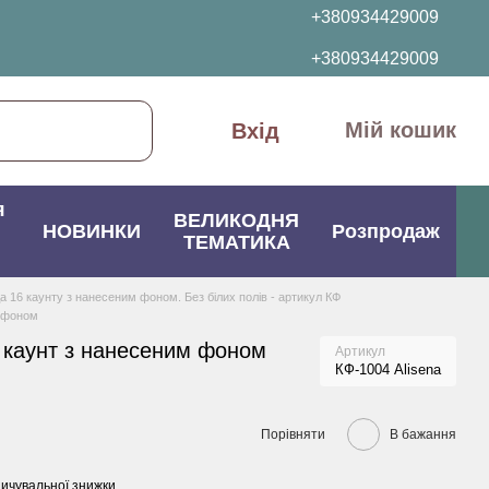
+380934429009
+380934429009
Мій кошик
Вхід
я
ВЕЛИКОДНЯ
НОВИНКИ
Розпродаж
ТЕМАТИКА
да 16 каунту з нанесеним фоном. Без білих полів - артикул КФ
м фоном
 каунт з нанесеним фоном
Артикул
КФ-1004 Alisena
Порівняти
В бажання
ичувальної знижки