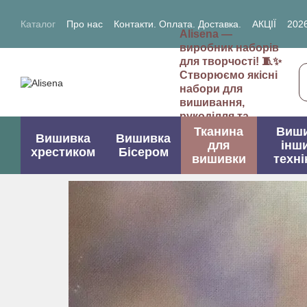
Перейти до основного контенту
Каталог
Про нас
Контакти. Оплата. Доставка.
АКЦІЇ
2026
Alisena —
2027- рік Кози (Вівці)
виробник наборів
для творчості! 🧵✨
Створюємо якісні
набори для
вишивання,
рукоділля та
творчих проектів.
Тканина
Виш
Вишивка
Вишивка
для
інш
хрестиком
Бісером
вишивки
техні