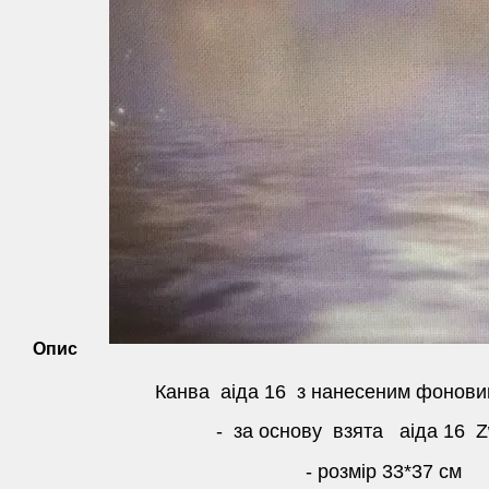
Опис
Канва аіда 16 з нанесеним фонов
- за основу взята аіда 16 Z
- розмір 33*37 см