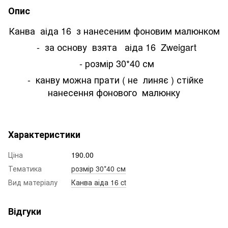
Опис
Канва аіда 16 з нанесеним фоновим малюнком
- за основу взята аіда 16 Zweigart
- розмір 30*40 см
- канву можна прати ( не линяє ) стійке
нанесення фонового малюнку
Характеристики
Ціна
190.00
Тематика
розмір 30*40 см
Вид матеріалу
Канва аіда 16 ct
Відгуки