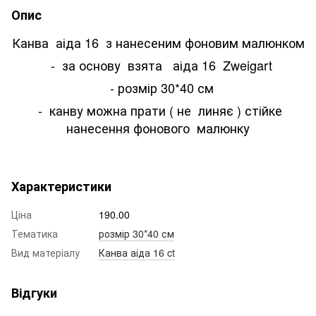
Опис
Канва аіда 16 з нанесеним фоновим малюнком
- за основу взята аіда 16 Zweigart
- розмір 30*40 см
- канву можна прати ( не линяє ) стійке
нанесення фонового малюнку
Характеристики
Ціна
190.00
Тематика
розмір 30*40 см
Вид матеріалу
Канва аіда 16 ct
Відгуки