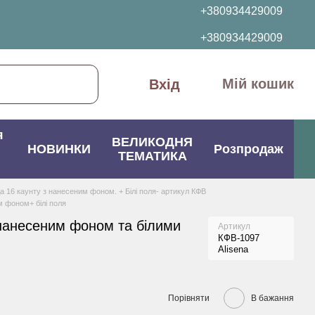
+380934429009
+380934429009
Мій кошик
Вхід
я
ВЕЛИКОДНЯ
НОВИНКИ
Розпродаж
ТЕМАТИКА
да 16 каунту з нанесеним фоном. + Білі поля- артикул КФВ
м фоном+ білі поля
 нанесеним фоном та білими
Артикул
КФВ-1097
Alisena
Порівняти
В бажання