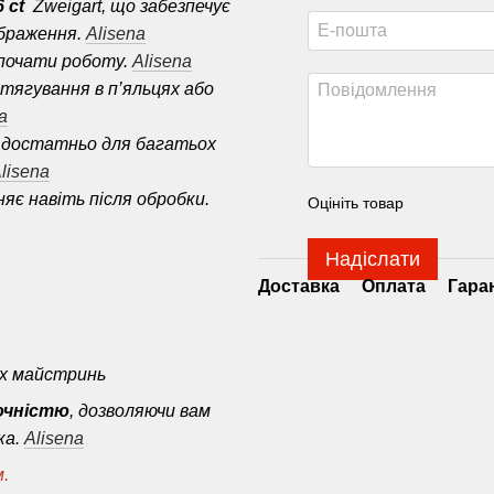
 ct
Zweigart, що забезпечує
ображення.
Alisena
почати роботу.
Alisena
тягування в п’яльцях або
a
 — достатньо для багатьох
lisena
яє навіть після обробки.
Оцініть товар
Надіслати
Доставка
Оплата
Гара
их майстринь
очністю
, дозволяючи вам
ка.
Alisena
м.