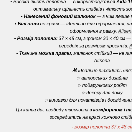
• Висока якість полотна — використовується
Aida 16
оптимальну щільність стібків і чіткість з
•
Нанесений фоновий малюнок
— з ним легше 
•
Білі поля
по краях — ідеально для оформлення, на
оформлення в рамку.
Alisen
•
Розмір полотна:
37 × 48 см, з фоном 30 × 40 см
середніх за розміром проектів.
A
• Тканина
можна прати
, малюнок стійкий — не лин
Alisena
🎁 Ідеально підходить для:
✨ авторських дизайнів
✨ подарункових робіт
✨ декору для дому
✨ вишивки для початківців і досвідчен
Ця канва дає свободу творчості
з комфортом і т
зосередитись на красі кожного стіб
- розмір полотна 37 х 48 с