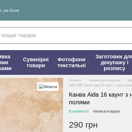
- рік Коня
ивка
Заготовки дл
Сувенірні
Фотофони
ими
декупажу і
товари
текстильні
ками
розпису
Головна
Тканина для вишивки
Аі
КФВ-1097 Канва аіда 16 каунт з нанесени
Канва Aida 16 каунт з
полями
В наявності
Написати відгук
290 грн