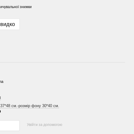
ичувальної знижки
швидко
na
t
 37*48 см.-розмір фону 30*40 см.
р
Увійти за допомогою