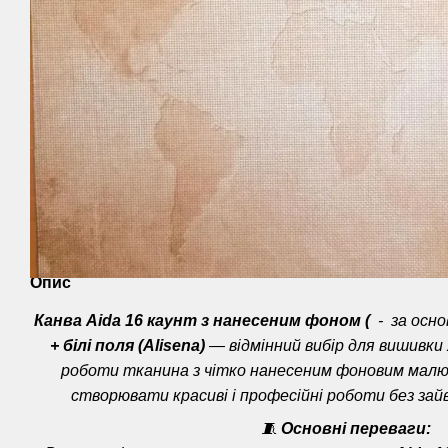
Опис
Канва Aida 16 каунт з нанесеним фоном (
- за осно
+ білі поля (Alisena)
— відмінний вибір для вишивки
роботи тканина з чітко нанесеним фоновим малю
створювати красиві і професійні роботи без зай
🧵
Основні переваги: