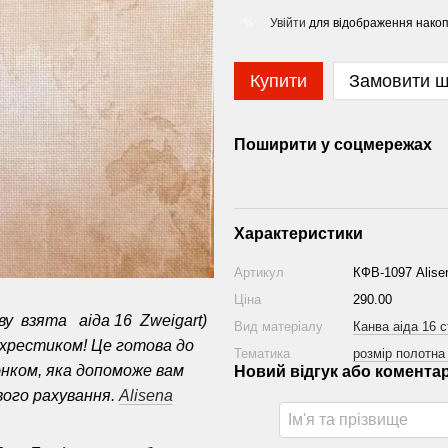
Увійти
для відображення накоп
%
Купити
Замовити 
Поширити у соцмережах
Характеристики
Артикул
КФВ-1097 Alise
Ціна
290.00
ву взята аіда 16 Zweigart)
Вид матеріалу
Канва аіда 16 c
 хрестиком! Це готова до
Тематика
розмір полотна
нком, яка допоможе вам
Новий відгук або комента
вого рахування.
Alisena