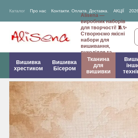
Перейти до основного контенту
Каталог
Про нас
Контакти. Оплата. Доставка.
АКЦІЇ
2026
Alisena —
2027- рік Кози (Вівці)
виробник наборів
для творчості! 🧵✨
Створюємо якісні
набори для
вишивання,
рукоділля та
творчих проектів.
Тканина
Виш
Вишивка
Вишивка
для
інш
хрестиком
Бісером
вишивки
техні