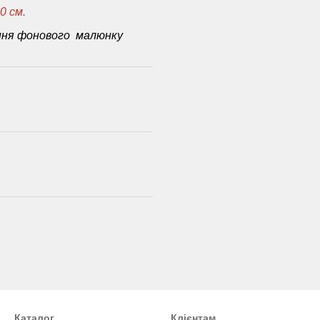
0 см.
ення фонового малюнку
Каталог
Клієнтам