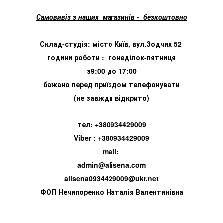
Самовивіз з наших магазинів - безкоштовно
Склад-студія: місто Київ, вул.Зодчих 52
години роботи : понеділок-пятниця
з9:00 до 17:00
бажано перед приїздом телефонувати
(не завжди відкрито)
тел: +380934429009
Viber : +380934429009
mail:
admin@alisena.com
alisena0934429009@ukr.net
ФОП Нечипоренко Наталія Валентинівна