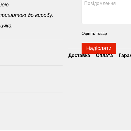
одою
 пришитою до виробу.
ичка.
Оцініть товар
Надіслати
Доставка
Оплата
Гара