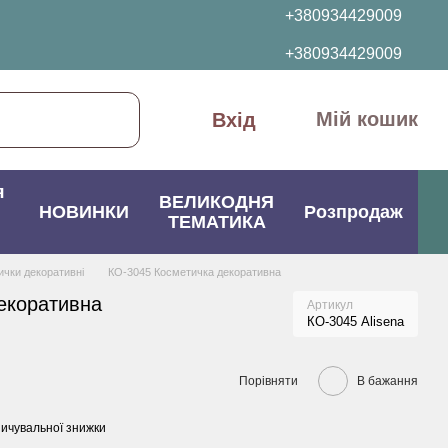
+380934429009
+380934429009
Мій кошик
Вхід
я
ВЕЛИКОДНЯ
НОВИНКИ
Розпродаж
ТЕМАТИКА
ички декоративні
КО-3045 Косметичка декоративна
екоративна
Артикул
КО-3045 Alisena
Порівняти
В бажання
ичувальної знижки