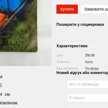
Купити
Замовити 
Поширити у соцмережах
Характеристики
Ціна
250.00
Тематика
Квіти
Вид матеріалу
Оксфорд
Новий відгук або комента
а
й
4 см.
ізеліном.