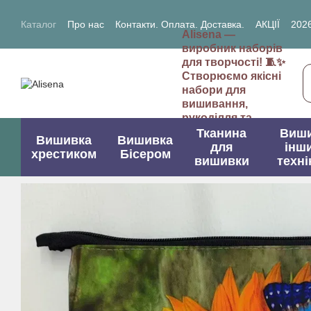
Перейти до основного контенту
Каталог
Про нас
Контакти. Оплата. Доставка.
АКЦІЇ
2026
Alisena —
2027- рік Кози (Вівці)
виробник наборів
для творчості! 🧵✨
Створюємо якісні
набори для
вишивання,
рукоділля та
творчих проектів.
Тканина
Виш
Вишивка
Вишивка
для
інш
хрестиком
Бісером
вишивки
техні