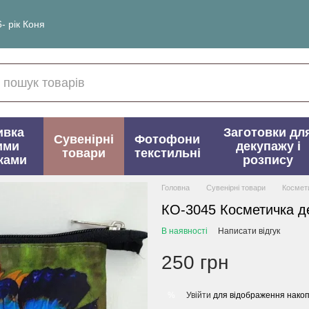
- рік Коня
ивка
Заготовки дл
Сувенірні
Фотофони
ими
декупажу і
товари
текстильні
ками
розпису
Головна
Сувенірні товари
Космет
КО-3045 Косметичка д
В наявності
Написати відгук
250 грн
Увійти
для відображення накоп
%