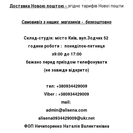
Доставка Новою поштою -
згідно тарифів Нової пошти
Самовивіз з наших магазинів - безкоштовно
Склад-студія: місто Київ, вул.Зодчих 52
години роботи : понеділок-пятниця
з9:00 до 17:00
бажано перед приїздом телефонувати
(не завжди відкрито)
тел: +380934429009
Viber : +380934429009
mail:
admin@alisena.com
alisena0934429009@ukr.net
ФОП Нечипоренко Наталія Валентинівна