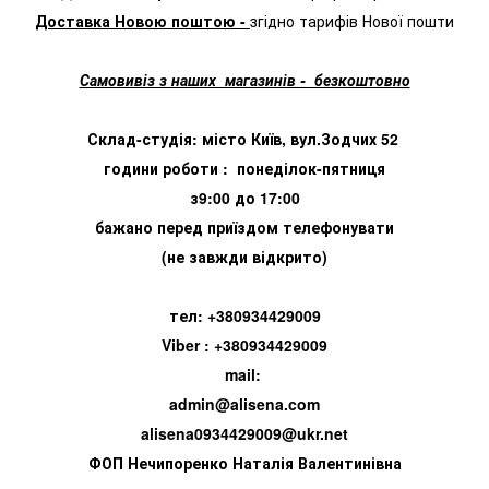
Доставка Новою поштою -
згідно тарифів Нової пошти
Самовивіз з наших магазинів - безкоштовно
Склад-студія: місто Київ, вул.Зодчих 52
години роботи : понеділок-пятниця
з9:00 до 17:00
бажано перед приїздом телефонувати
(не завжди відкрито)
тел: +380934429009
Viber : +380934429009
mail:
admin@alisena.com
alisena0934429009@ukr.net
ФОП Нечипоренко Наталія Валентинівна