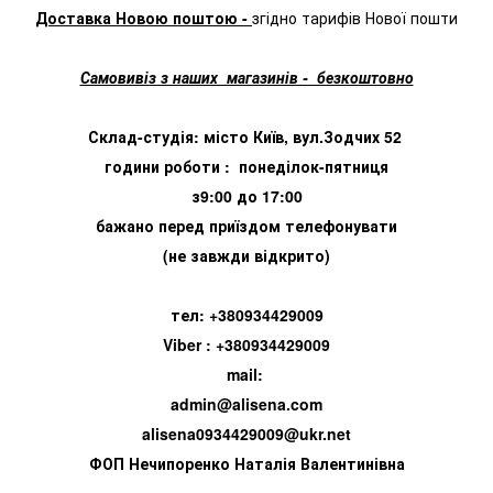
Доставка Новою поштою -
згідно тарифів Нової пошти
Самовивіз з наших магазинів - безкоштовно
Склад-студія: місто Київ, вул.Зодчих 52
години роботи : понеділок-пятниця
з9:00 до 17:00
бажано перед приїздом телефонувати
(не завжди відкрито)
тел: +380934429009
Viber : +380934429009
mail:
admin@alisena.com
alisena0934429009@ukr.net
ФОП Нечипоренко Наталія Валентинівна