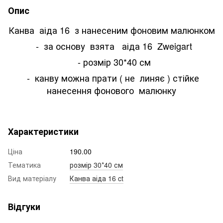
Опис
Канва аіда 16 з нанесеним фоновим малюнком
- за основу взята аіда 16 Zweigart
- розмір 30*40 см
- канву можна прати ( не линяє ) стійке
нанесення фонового малюнку
Характеристики
Ціна
190.00
Тематика
розмір 30*40 см
Вид матеріалу
Канва аіда 16 ct
Відгуки