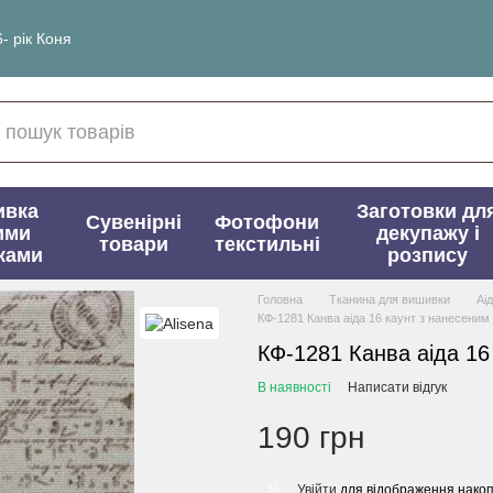
- рік Коня
ивка
Заготовки дл
Сувенірні
Фотофони
ими
декупажу і
товари
текстильні
ками
розпису
Головна
Тканина для вишивки
Аі
КФ-1281 Канва аіда 16 каунт з нанесени
КФ-1281 Канва аіда 16
В наявності
Написати відгук
190 грн
Увійти
для відображення накоп
%