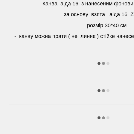
Канва аіда 16 з нанесеним фонов
- за основу взята аіда 16 Z
- розмір 30*40 см
- канву можна прати ( не линяє ) стійке нане