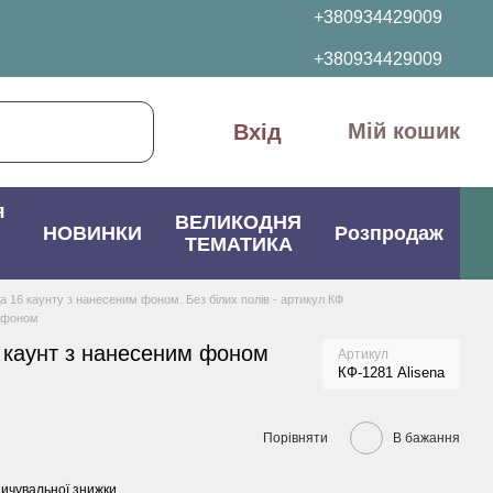
+380934429009
+380934429009
Мій кошик
Вхід
я
ВЕЛИКОДНЯ
НОВИНКИ
Розпродаж
ТЕМАТИКА
да 16 каунту з нанесеним фоном. Без білих полів - артикул КФ
м фоном
 каунт з нанесеним фоном
Артикул
КФ-1281 Alisena
Порівняти
В бажання
ичувальної знижки