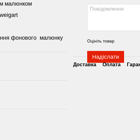
им малюнком
weigart
сення фонового малюнку
Оцініть товар
Надіслати
Доставка
Оплата
Гара