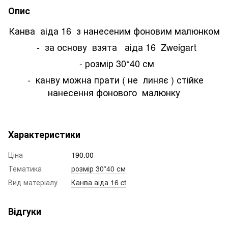
Опис
Канва аіда 16 з нанесеним фоновим малюнком
- за основу взята аіда 16 Zweigart
- розмір 30*40 см
- канву можна прати ( не линяє ) стійке
нанесення фонового малюнку
Характеристики
Ціна
190.00
Тематика
розмір 30*40 см
Вид матеріалу
Канва аіда 16 ct
Відгуки