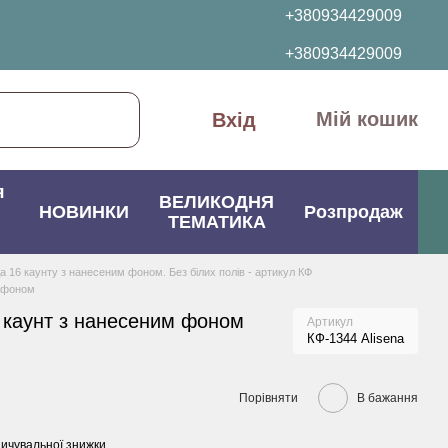
+380934429009
+380934429009
Мій кошик
Вхід
я
ВЕЛИКОДНЯ
НОВИНКИ
Розпродаж
ТЕМАТИКА
да 16 каунту з нанесеним фоном. Без білих полів - артикул КФ
м фоном
 каунт з нанесеним фоном
Артикул
КФ-1344 Alisena
Порівняти
В бажання
ичувальної знижки