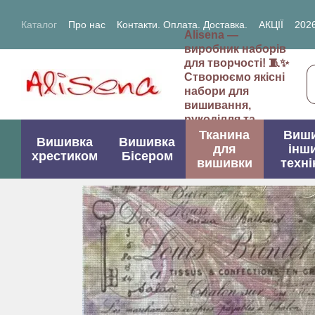
Перейти до основного контенту
Каталог
Про нас
Контакти. Оплата. Доставка.
АКЦІЇ
2026
Alisena —
2027- рік Кози (Вівці)
виробник наборів
для творчості! 🧵✨
Створюємо якісні
набори для
вишивання,
рукоділля та
творчих проектів.
Тканина
Виш
Вишивка
Вишивка
для
інш
хрестиком
Бісером
вишивки
техні