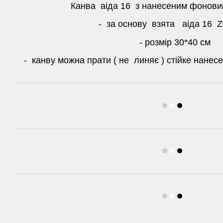
Канва аіда 16 з нанесеним фонов
- за основу взята аіда 16 Z
- розмір 30*40 см
- канву можна прати ( не линяє ) стійке нане