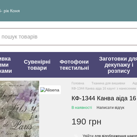
- рік Коня
ивка
Заготовки дл
Сувенірні
Фотофони
ими
декупажу і
товари
текстильні
ками
розпису
Головна
Тканина для вишивки
Аі
КФ-1344 Канва аіда 16 каунт з нанесени
КФ-1344 Канва аіда 16
В наявності
Написати відгук
190 грн
Увійти
для відображення накоп
%