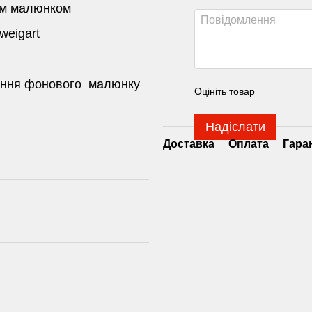
им малюнком
weigart
сення фонового малюнку
Оцініть товар
Надіслати
Доставка
Оплата
Гара