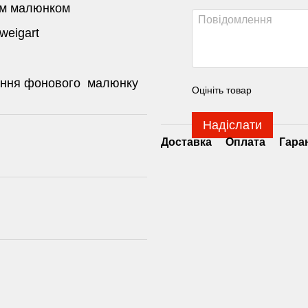
им малюнком
weigart
сення фонового малюнку
Оцініть товар
Надіслати
Доставка
Оплата
Гара