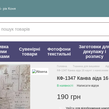
- рік Коня
ивка
Заготовки дл
Сувенірні
Фотофони
ими
декупажу і
товари
текстильні
ками
розпису
Головна
Тканина для вишивки
Аі
КФ-1347 Канва аіда 16 каунт з нанесени
КФ-1347 Канва аіда 16
В наявності
Написати відгук
190 грн
Увійти
для відображення накоп
%