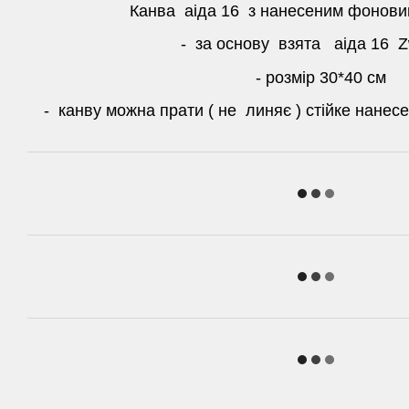
Канва аіда 16 з нанесеним фонов
- за основу взята аіда 16 Z
- розмір 30*40 см
- канву можна прати ( не линяє ) стійке нане