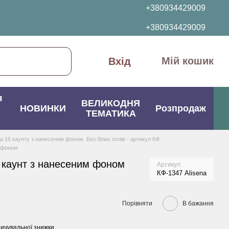
+380934429009
+380934429009
Мій кошик
Вхід
я
ВЕЛИКОДНЯ
НОВИНКИ
Розпродаж
ТЕМАТИКА
да 16 каунту з нанесеним фоном. Без білих полів - артикул КФ
м фоном
 каунт з нанесеним фоном
Артикул
КФ-1347 Alisena
Порівняти
В бажання
ичувальної знижки