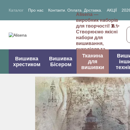
Перейти до основного контенту
Каталог
Про нас
Контакти. Оплата. Доставка.
АКЦІЇ
2026
Alisena —
2027- рік Кози (Вівці)
виробник наборів
для творчості! 🧵✨
Створюємо якісні
набори для
вишивання,
рукоділля та
творчих проектів.
Тканина
Виш
Вишивка
Вишивка
для
інш
хрестиком
Бісером
вишивки
техні