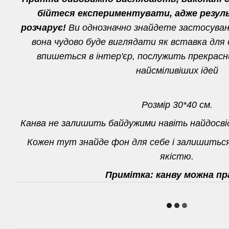
бійтеся експериментувати, адже резул
розчарує!
Ви однозначно знайдете застосуванн
вона чудово буде виглядати як вставка для о
впишеться в інтер'єр, послужить прекрас
найсміливіших ідей
Розмір 30*40 см.
Канва не залишить байдужими навіть найдосві
Кожен тут знайде фон для себе і залишитьс
якістю.
Примітка: канву можна пр