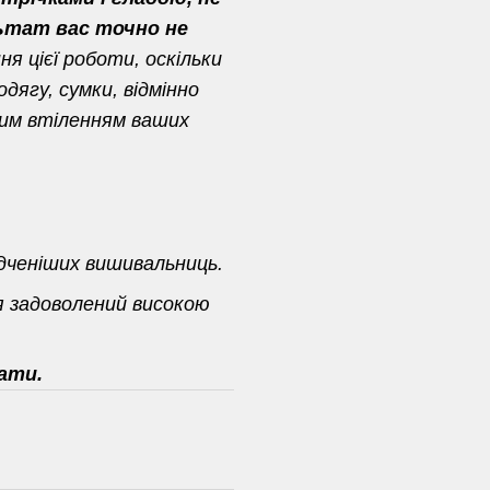
ьтат вас точно не
я цієї роботи, оскільки
дягу, сумки, відмінно
ним втіленням ваших
дченіших вишивальниць.
я задоволений високою
ати.