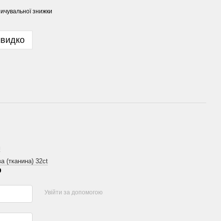
ичувальної знижки
швидко
м
а (тканина) 32ct
р
Увійти за допомогою