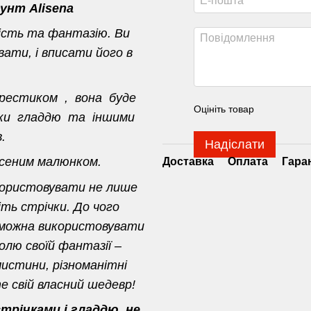
унт Alisena
ість та фантазію. Ви
ати, і вписати його в
хрестиком , вона буде
Оцініть товар
ивки гладдю та іншими
.
Надіслати
есеним малюнком.
Доставка
Оплата
Гара
користовувати не лише
іть стрічки. До чого
 можна використовувати
олю своїй фантазії –
истини, різноманітні
 свій власний шедевр!
річками і гладдю, не