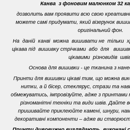
Канва з фоновим малюнком 32 ка
дозволить вам проявити всю свою креативн
можете самі придумати, який візерунок вишив
оригінальний фон.
На даній канві можна вишивати не тільки 
цікава під вишивку стрічками або для виш
цікавими різновидів швів
Основа для вишивки - це тканина з нан
Принти для вишивки цікаві тим, що можна ви
нитки, а й бісер, стеклярус, стрази та нав
обмежуватись, імпровізуйте, адже з принтами
різноманітні техніки та види швів. Дайте в
пришивайте приклеюйте камені, шнури, нам
декоративні компоненти – адже ви створюєте
Принти дивовижно виглядають, виконані ст