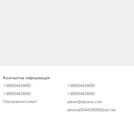
Контактна інформація
+380934429009
+380934429009
+380934429009
+380934429009
admin@alisena.com
Передзвонити вам?
alisena0934429009@ukr.net