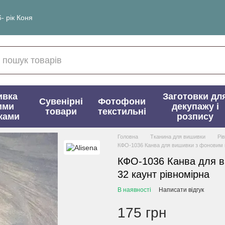
- рік Коня
ивка
Заготовки дл
Сувенірні
Фотофони
ими
декупажу і
товари
текстильні
ками
розпису
Головна
Тканина для вишивки
Рі
КФО-1036 Канва для вишивки з фоновим 
КФО-1036 Канва для 
32 каунт рівномірна
В наявності
Написати відгук
175 грн