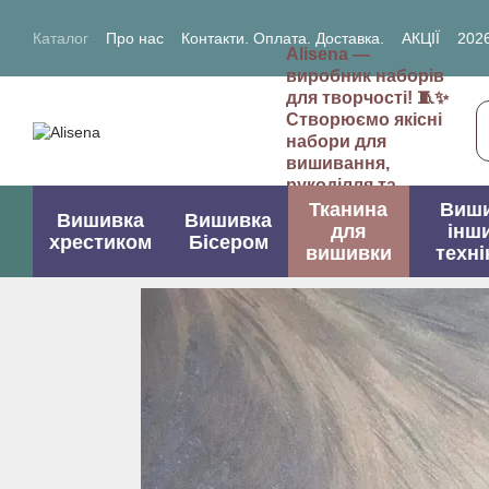
Перейти до основного контенту
Каталог
Про нас
Контакти. Оплата. Доставка.
АКЦІЇ
2026
Alisena —
2027- рік Кози (Вівці)
виробник наборів
для творчості! 🧵✨
Створюємо якісні
набори для
вишивання,
рукоділля та
творчих проектів.
Тканина
Виш
Вишивка
Вишивка
для
інш
хрестиком
Бісером
вишивки
техні