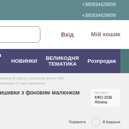
+380934429009
+380934429009
Мій кошик
Вхід
я
ВЕЛИКОДНЯ
НОВИНКИ
Розпродаж
ТЕМАТИКА
вномірка 32 каунту з нанесеним фоном КФО
малюнком 32 каунт рівномірна
вишивки з фоновим малюнком
Артикул
КФО-1036
Alisena
Порівняти
В бажання