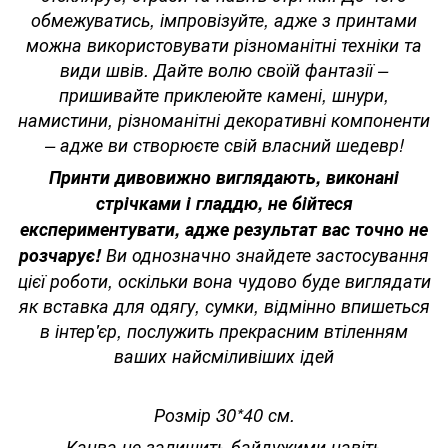
обмежуватись, імпровізуйте, адже з принтами
можна використовувати різноманітні техніки та
види швів. Дайте волю своїй фантазії –
пришивайте приклеюйте камені, шнури,
намистини, різноманітні декоративні компоненти
– адже ви створюєте свій власний шедевр!
Принти дивовижно виглядають, виконані
стрічками і гладдю, не бійтеся
експериментувати, адже результат вас точно не
розчарує!
Ви однозначно знайдете застосування
цієї роботи, оскільки вона чудово буде виглядати
як вставка для одягу, сумки, відмінно впишеться
в інтер'єр, послужить прекрасним втіленням
ваших найсміливіших ідей
Розмір 30*40 см.
Канва не залишить байдужими навіть