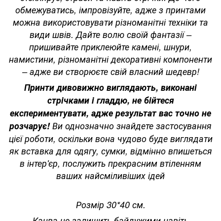
обмежуватись, імпровізуйте, адже з принтами
можна використовувати різноманітні техніки та
види швів. Дайте волю своїй фантазії –
пришивайте приклеюйте камені, шнури,
намистини, різноманітні декоративні компоненти
– адже ви створюєте свій власний шедевр!
Принти дивовижно виглядають, виконані
стрічками і гладдю, не бійтеся
експериментувати, адже результат вас точно не
розчарує!
Ви однозначно знайдете застосування
цієї роботи, оскільки вона чудово буде виглядати
як вставка для одягу, сумки, відмінно впишеться
в інтер'єр, послужить прекрасним втіленням
ваших найсміливіших ідей
Розмір 30*40 см.
Канва не залишить байдужими навіть