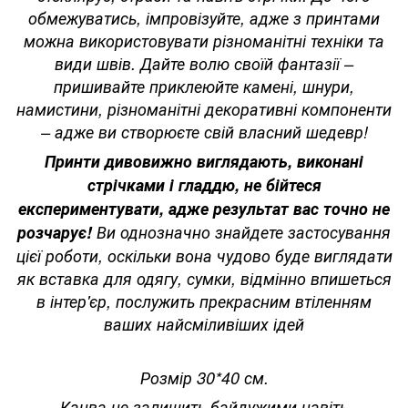
обмежуватись, імпровізуйте, адже з принтами
можна використовувати різноманітні техніки та
види швів. Дайте волю своїй фантазії –
пришивайте приклеюйте камені, шнури,
намистини, різноманітні декоративні компоненти
– адже ви створюєте свій власний шедевр!
Принти дивовижно виглядають, виконані
стрічками і гладдю, не бійтеся
експериментувати, адже результат вас точно не
розчарує!
Ви однозначно знайдете застосування
цієї роботи, оскільки вона чудово буде виглядати
як вставка для одягу, сумки, відмінно впишеться
в інтер'єр, послужить прекрасним втіленням
ваших найсміливіших ідей
Розмір 30*40 см.
Канва не залишить байдужими навіть