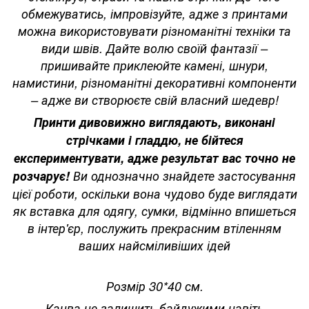
обмежуватись, імпровізуйте, адже з принтами
можна використовувати різноманітні техніки та
види швів. Дайте волю своїй фантазії –
пришивайте приклеюйте камені, шнури,
намистини, різноманітні декоративні компоненти
– адже ви створюєте свій власний шедевр!
Принти дивовижно виглядають, виконані
стрічками і гладдю, не бійтеся
експериментувати, адже результат вас точно не
розчарує!
Ви однозначно знайдете застосування
цієї роботи, оскільки вона чудово буде виглядати
як вставка для одягу, сумки, відмінно впишеться
в інтер'єр, послужить прекрасним втіленням
ваших найсміливіших ідей
Розмір 30*40 см.
Канва не залишить байдужими навіть