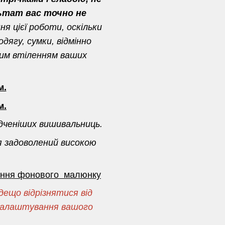
ьтат вас точно не
я цієї роботи, оскільки
дягу, сумки, відмінно
ним втіленням ваших
м.
м.
дченіших вишивальниць.
я задоволений високою
сення фонового малюнку
ещо відрізнятися від
і налаштування вашого