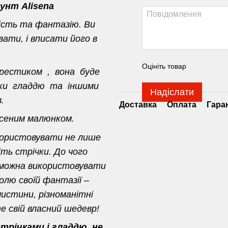
унт Alisena
ість та фантазію. Ви
ати, і вписати його в
Оцініть товар
хрестиком , вона буде
ивки гладдю та іншими
Надіслати
.
Доставка
Оплата
Гара
есеним малюнком.
користовувати не лише
іть стрічки. До чого
 можна використовувати
олю своїй фантазії –
истини, різноманітні
 свій власний шедевр!
річками і гладдю, не