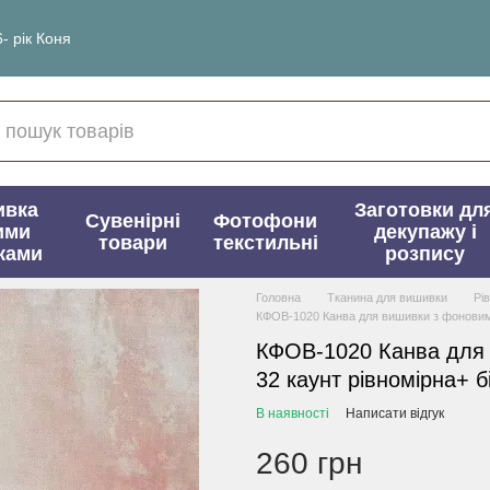
- рік Коня
ивка
Заготовки дл
Сувенірні
Фотофони
ими
декупажу і
товари
текстильні
ками
розпису
Головна
Тканина для вишивки
Рі
КФОВ-1020 Канва для вишивки з фоновим 
КФОВ-1020 Канва для
32 каунт рівномірна+ б
В наявності
Написати відгук
260 грн