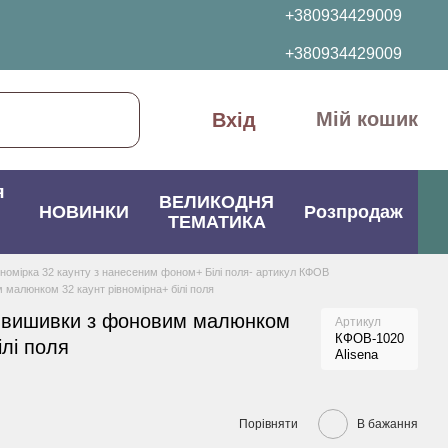
+380934429009
+380934429009
Мій кошик
Вхід
я
ВЕЛИКОДНЯ
НОВИНКИ
Розпродаж
ТЕМАТИКА
вномірка 32 каунту з нанесеним фоном+ Білі поля- артикул КФОВ
малюнком 32 каунт рівномірна+ білі поля
 вишивки з фоновим малюнком
Артикул
КФОВ-1020
ілі поля
Alisena
Порівняти
В бажання