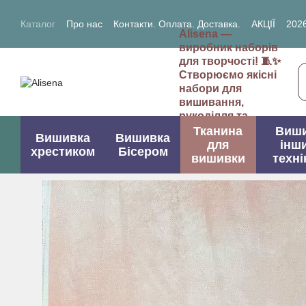
Перейти до основного контенту
Каталог
Про нас
Контакти. Оплата. Доставка.
АКЦІЇ
2026
Alisena —
2027- рік Кози (Вівці)
виробник наборів
для творчості! 🧵✨
Створюємо якісні
набори для
вишивання,
рукоділля та
творчих проектів.
Тканина
Виш
Вишивка
Вишивка
для
інш
хрестиком
Бісером
вишивки
техні