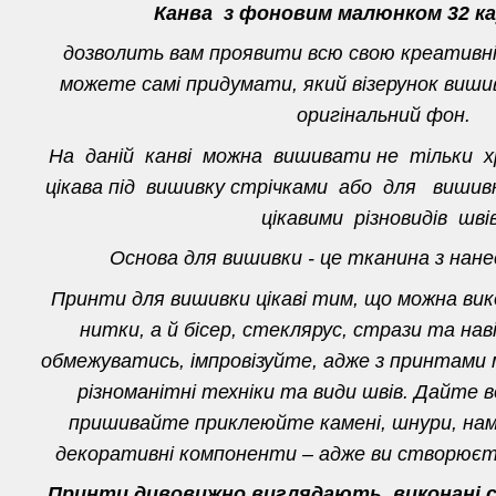
Канва з фоновим малюнком 32 ка
дозволить вам проявити всю свою креативн
можете самі придумати, який візерунок вишив
оригінальний фон.
На даній канві можна вишивати не тільки 
цікава під вишивку стрічками або для виш
цікавими різновидів швів
Основа для вишивки - це тканина з нан
Принти для вишивки цікаві тим, що можна ви
нитки, а й бісер, стеклярус, стрази та нав
обмежуватись, імпровізуйте, адже з принтами
різноманітні техніки та види швів. Дайте в
пришивайте приклеюйте камені, шнури, нам
декоративні компоненти – адже ви створюєте
Принти дивовижно виглядають, виконані ст