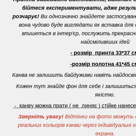
бійтеся експериментувати, адже резул
розчарує!
Ви однозначно знайдете застосуванн
вона чудово буде виглядати як вставка для о
впишеться в інтер'єр, послужить прекрас
найсміливіших ідей
- розмір принта 33*37 с
-розмір полотна 41*45 с
Канва не залишить байдужими навіть найдосві
Кожен тут знайде фон для себе і залишитьс
якістю.
- канву можна прати ( не линяє ) стійке нане
Зверніть увагу!
Відтінки на фото можуть д
реальних кольорів канви через індивідуальн
екрана.