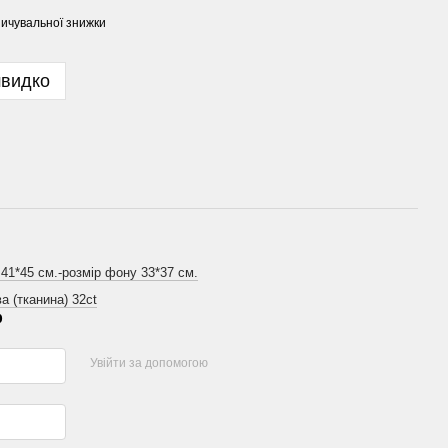
ичувальної знижки
швидко
 41*45 см.-розмір фону 33*37 см.
а (тканина) 32ct
р
Увійти за допомогою