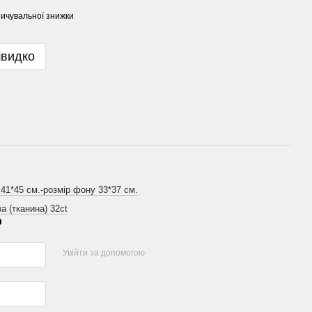
ичувальної знижки
швидко
 41*45 см.-розмір фону 33*37 см.
а (тканина) 32ct
р
Увійти за допомогою