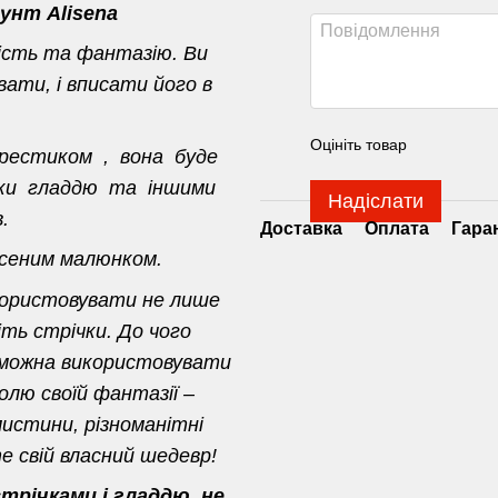
унт Alisena
ість та фантазію. Ви
ати, і вписати його в
Оцініть товар
хрестиком , вона буде
ивки гладдю та іншими
Надіслати
.
Доставка
Оплата
Гара
есеним малюнком.
користовувати не лише
іть стрічки. До чого
 можна використовувати
олю своїй фантазії –
истини, різноманітні
 свій власний шедевр!
річками і гладдю, не