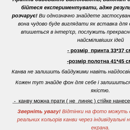
бійтеся експериментувати, адже резул
розчарує!
Ви однозначно знайдете застосуванн
вона чудово буде виглядати як вставка для о
впишеться в інтер'єр, послужить прекрас
найсміливіших ідей
- розмір принта 33*37 с
-розмір полотна 41*45 с
Канва не залишить байдужими навіть найдосві
Кожен тут знайде фон для себе і залишитьс
якістю.
- канву можна прати ( не линяє ) стійке нане
Зверніть увагу!
Відтінки на фото можуть д
реальних кольорів канви через індивідуальн
екрана.