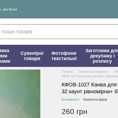
- рік Коня
ивка
Заготовки дл
Сувенірні
Фотофони
ими
декупажу і
товари
текстильні
ками
розпису
Головна
Тканина для вишивки
Рі
КФОВ-1027 Канва для вишивки з фоновим 
КФОВ-1027 Канва для
32 каунт рівномірна+ б
В наявності
Написати відгук
260 грн