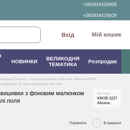
+380934429009
+380934429009
Мій кошик
Вхід
я
ВЕЛИКОДНЯ
НОВИНКИ
Розпродаж
ТЕМАТИКА
вномірка 32 каунту з нанесеним фоном+ Білі поля- артикул КФОВ
малюнком 32 каунт рівномірна+ білі поля
 вишивки з фоновим малюнком
Артикул
КФОВ-1027
ілі поля
Alisena
Порівняти
В бажання