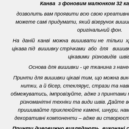
Канва з фоновим малюнком 32 ка
дозволить вам проявити всю свою креативн
можете самі придумати, який візерунок вишив
оригінальний фон.
На даній канві можна вишивати не тільки 
цікава під вишивку стрічками або для виш
цікавими різновидів швів
Основа для вишивки - це тканина з нан
Принти для вишивки цікаві тим, що можна ви
нитки, а й бісер, стеклярус, стрази та нав
обмежуватись, імпровізуйте, адже з принтами
різноманітні техніки та види швів. Дайте в
пришивайте приклеюйте камені, шнури, нам
декоративні компоненти – адже ви створюєте
Принти дивовижно виглядають, виконані ст