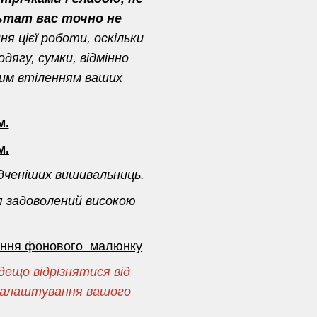
ьтат вас точно не
я цієї роботи, оскільки
дягу, сумки, відмінно
ним втіленням ваших
м.
м.
дченіших вишивальниць.
я задоволений високою
сення фонового малюнку
ещо відрізнятися від
і налаштування вашого