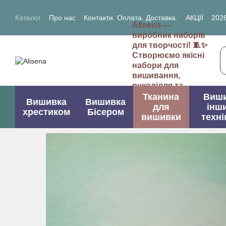
Перейти до основного контенту
Каталог
Про нас
Контакти. Оплата. Доставка.
АКЦІЇ
2026
Alisena —
2027- рік Кози (Вівці)
виробник наборів
для творчості! 🧵✨
Створюємо якісні
набори для
вишивання,
рукоділля та
творчих проектів.
Тканина
Виш
Вишивка
Вишивка
для
інш
хрестиком
Бісером
вишивки
техні