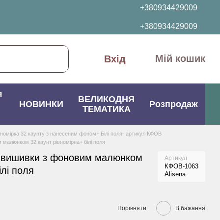
+380934429009
+380934429009
Мій кошик
Вхід
я
ВЕЛИКОДНЯ
НОВИНКИ
Розпродаж
ТЕМАТИКА
вномірка 32 каунту з нанесеним фоном+ Білі поля- артикул КФОВ
малюнком 32 каунт рівномірна+ білі поля
 вишивки з фоновим малюнком
Артикул
КФОВ-1063
ілі поля
Alisena
Порівняти
В бажання