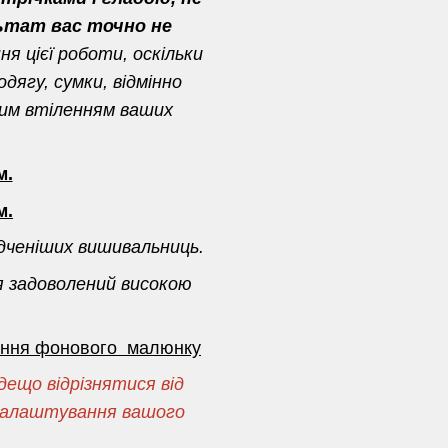
ьтат вас точно не
я цієї роботи, оскільки
дягу, сумки, відмінно
ним втіленням ваших
м.
м.
дченіших вишивальниць.
я задоволений високою
сення фонового малюнку
ещо відрізнятися від
і налаштування вашого