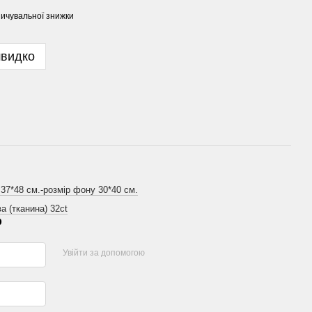
ичувальної знижки
швидко
 37*48 см.-розмір фону 30*40 см.
а (тканина) 32ct
р
Увійти за допомогою