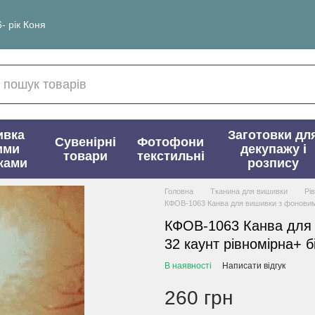
- рік Коня
ивка
Заготовки дл
Сувенірні
Фотофони
ими
декупажу і
товари
текстильні
ками
розпису
Головна
Тканина для вишивки
Рі
КФОВ-1063 Канва для вишивки з фоновим 
КФОВ-1063 Канва для
32 каунт рівномірна+ б
В наявності
Написати відгук
260 грн