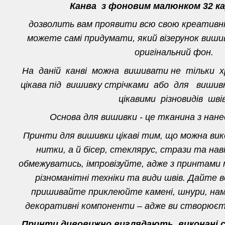
Канва з фоновим малюнком 32 ка
дозволить вам проявити всю свою креативн
можете самі придумати, який візерунок вишив
оригінальний фон.
На даній канві можна вишивати не тільки 
цікава під вишивку стрічками або для виш
цікавими різновидів швів
Основа для вишивки - це тканина з нан
Принти для вишивки цікаві тим, що можна ви
нитки, а й бісер, стеклярус, стрази та нав
обмежуватись, імпровізуйте, адже з принтами
різноманітні техніки та види швів. Дайте в
пришивайте приклеюйте камені, шнури, нам
декоративні компоненти – адже ви створюєте
Принти дивовижно виглядають, виконані ст