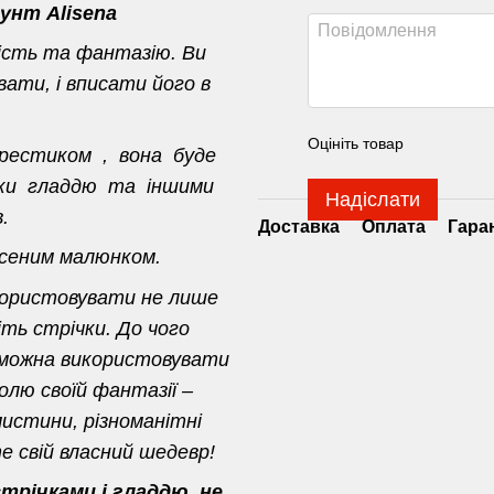
унт Alisena
ість та фантазію. Ви
ати, і вписати його в
Оцініть товар
хрестиком , вона буде
ивки гладдю та іншими
Надіслати
.
Доставка
Оплата
Гара
есеним малюнком.
користовувати не лише
іть стрічки. До чого
 можна використовувати
олю своїй фантазії –
истини, різноманітні
 свій власний шедевр!
річками і гладдю, не