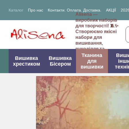
Перейти до основного контенту
Каталог
Про нас
Контакти. Оплата. Доставка.
АКЦІЇ
2026
Alisena —
2027- рік Кози (Вівці)
виробник наборів
для творчості! 🧵✨
Створюємо якісні
набори для
вишивання,
рукоділля та
творчих проектів.
Тканина
Виш
Вишивка
Вишивка
для
інш
хрестиком
Бісером
вишивки
техні