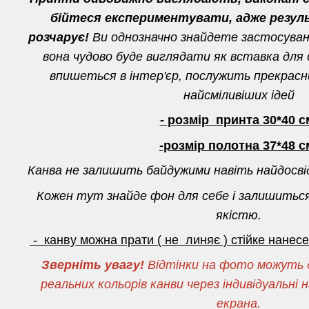
бійтеся експериментувати, адже резул
розчарує!
Ви однозначно знайдете застосуванн
вона чудово буде виглядати як вставка для о
впишеться в інтер'єр, послужить прекрас
найсміливіших ідей
- розмір принта 30*40 с
-розмір полотна 37*48 с
Канва не залишить байдужими навіть найдосві
Кожен тут знайде фон для себе і залишитьс
якістю.
- канву можна прати ( не линяє ) стійке нане
Зверніть увагу!
Відтінки на фото можуть д
реальних кольорів канви через індивідуальн
екрана.