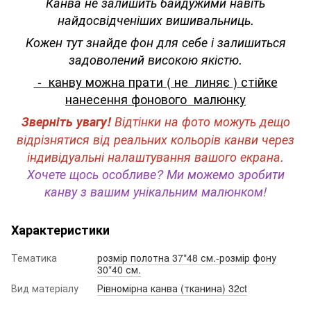
Канва не залишить байдужими навіть
найдосвідченіших вишивальниць.
Кожен тут знайде фон для себе і залишиться
задоволений високою якістю.
- канву можна прати ( не линяє ) стійке
нанесення фонового малюнку
Зверніть увагу!
Відтінки на фото можуть дещо
відрізнятися від реальних кольорів канви через
індивідуальні налаштування вашого екрана.
Хочете щось особливе? Ми можемо зробити
канву з вашим унікальним малюнком!
Характеристики
Тематика
розмір полотна 37*48 см.-розмір фону
30*40 см.
Вид матеріалу
Рівномірна канва (тканина) 32ct