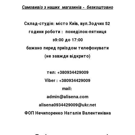
Самовивіз з наших магазинів - безкоштовно
Склад-студія: місто Київ, вул.Зодчих 52
години роботи : понеділок-пятниця
з9:00 до 17:00
бажано перед приїздом телефонувати
(не завжди відкрито)
тел: +380934429009
Viber : +380934429009
mail:
admin@alisena.com
alisena0934429009@ukr.net
ФОП Нечипоренко Наталія Валентинівна