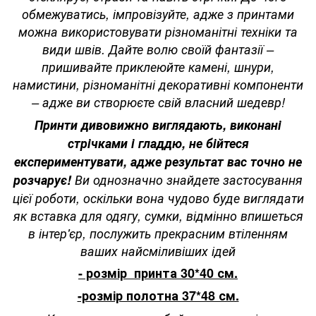
обмежуватись, імпровізуйте, адже з принтами
можна використовувати різноманітні техніки та
види швів. Дайте волю своїй фантазії –
пришивайте приклеюйте камені, шнури,
намистини, різноманітні декоративні компоненти
– адже ви створюєте свій власний шедевр!
Принти дивовижно виглядають, виконані
стрічками і гладдю, не бійтеся
експериментувати, адже результат вас точно не
розчарує!
Ви однозначно знайдете застосування
цієї роботи, оскільки вона чудово буде виглядати
як вставка для одягу, сумки, відмінно впишеться
в інтер'єр, послужить прекрасним втіленням
ваших найсміливіших ідей
- розмір принта 30*40 см.
-розмір полотна 37*48 см.