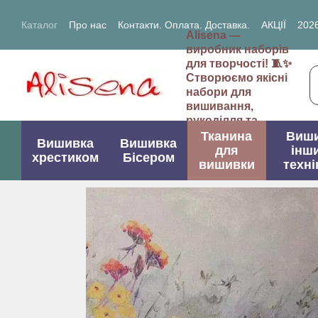
Перейти до основного контенту
Каталог
Про нас
Контакти. Оплата. Доставка.
АКЦІЇ
2026
Alisena —
2027- рік Кози (Вівці)
виробник наборів
для творчості! 🧵✨
Створюємо якісні
набори для
вишивання,
рукоділля та
творчих проектів.
Тканина
Виш
Вишивка
Вишивка
для
інш
хрестиком
Бісером
вишивки
техні