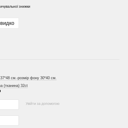
ичувальної знижки
швидко
 37*48 см.-розмір фону 30*40 см.
а (тканина) 32ct
р
Увійти за допомогою