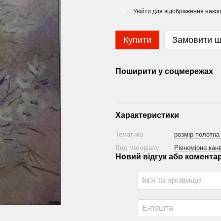
Увійти
для відображення накоп
%
Купити
Замовити 
Поширити у соцмережах
Характеристики
Тематика
розмір полотна
Вид матеріалу
Рівномірна канв
Новий відгук або комента