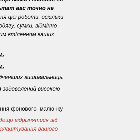
ьтат вас точно не
я цієї роботи, оскільки
дягу, сумки, відмінно
ним втіленням ваших
м.
м.
дченіших вишивальниць.
я задоволений високою
сення фонового малюнку
ещо відрізнятися від
і налаштування вашого