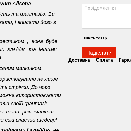
унт Alisena
ість та фантазію. Ви
ати, і вписати його в
Оцініть товар
хрестиком , вона буде
ивки гладдю та іншими
Надіслати
.
Доставка
Оплата
Гара
есеним малюнком.
користовувати не лише
іть стрічки. До чого
 можна використовувати
олю своїй фантазії –
истини, різноманітні
 свій власний шедевр!
річками і гладдю, не