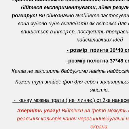
бійтеся експериментувати, адже резул
розчарує!
Ви однозначно знайдете застосуванн
вона чудово буде виглядати як вставка для о
впишеться в інтер'єр, послужить прекрас
найсміливіших ідей
- розмір принта 30*40 с
-розмір полотна 37*48 с
Канва не залишить байдужими навіть найдосві
Кожен тут знайде фон для себе і залишитьс
якістю.
- канву можна прати ( не линяє ) стійке нане
Зверніть увагу!
Відтінки на фото можуть д
реальних кольорів канви через індивідуальн
екрана.