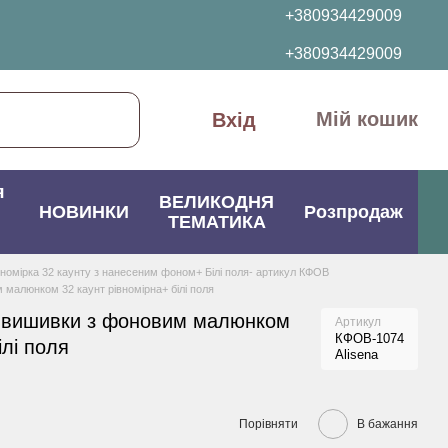
+380934429009
+380934429009
Мій кошик
Вхід
я
ВЕЛИКОДНЯ
НОВИНКИ
Розпродаж
ТЕМАТИКА
вномірка 32 каунту з нанесеним фоном+ Білі поля- артикул КФОВ
малюнком 32 каунт рівномірна+ білі поля
 вишивки з фоновим малюнком
Артикул
КФОВ-1074
ілі поля
Alisena
Порівняти
В бажання