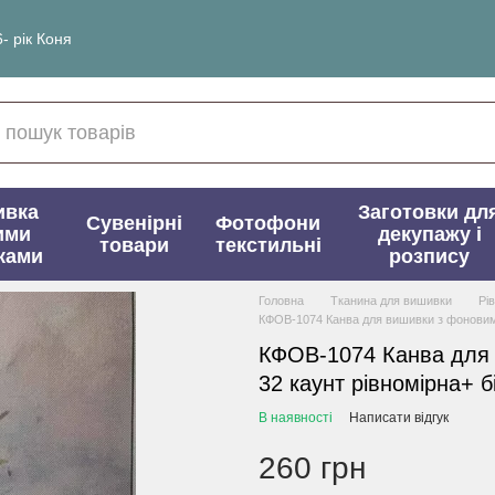
- рік Коня
ивка
Заготовки дл
Сувенірні
Фотофони
ими
декупажу і
товари
текстильні
ками
розпису
Головна
Тканина для вишивки
Рі
КФОВ-1074 Канва для вишивки з фоновим 
КФОВ-1074 Канва для
32 каунт рівномірна+ б
В наявності
Написати відгук
260 грн