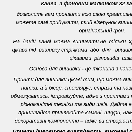
Канва з фоновим малюнком 32 ка
дозволить вам проявити всю свою креативн
можете самі придумати, який візерунок вишив
оригінальний фон.
На даній канві можна вишивати не тільки 
цікава під вишивку стрічками або для виш
цікавими різновидів швів
Основа для вишивки - це тканина з нан
Принти для вишивки цікаві тим, що можна ви
нитки, а й бісер, стеклярус, стрази та нав
обмежуватись, імпровізуйте, адже з принтами
різноманітні техніки та види швів. Дайте в
пришивайте приклеюйте камені, шнури, нам
декоративні компоненти – адже ви створюєте
Принти дивовижно виглядають, виконані ст