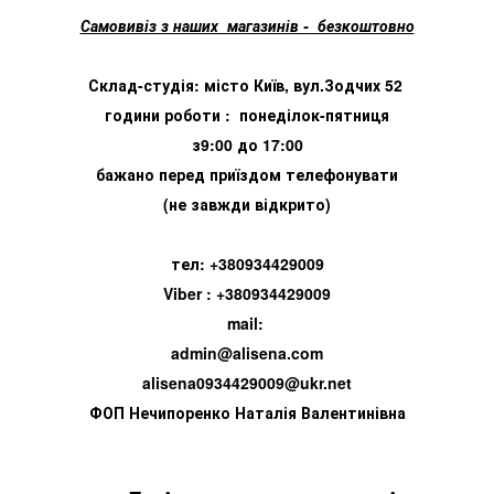
Самовивіз з наших магазинів - безкоштовно
Склад-студія: місто Київ, вул.Зодчих 52
години роботи : понеділок-пятниця
з9:00 до 17:00
бажано перед приїздом телефонувати
(не завжди відкрито)
тел: +380934429009
Viber : +380934429009
mail:
admin@alisena.com
alisena0934429009@ukr.net
ФОП Нечипоренко Наталія Валентинівна