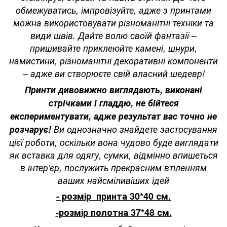
обмежуватись, імпровізуйте, адже з принтами
можна використовувати різноманітні техніки та
види швів. Дайте волю своїй фантазії –
пришивайте приклеюйте камені, шнури,
намистини, різноманітні декоративні компоненти
– адже ви створюєте свій власний шедевр!
Принти дивовижно виглядають, виконані
стрічками і гладдю, не бійтеся
експериментувати, адже результат вас точно не
розчарує!
Ви однозначно знайдете застосування
цієї роботи, оскільки вона чудово буде виглядати
як вставка для одягу, сумки, відмінно впишеться
в інтер'єр, послужить прекрасним втіленням
ваших найсміливіших ідей
- розмір принта 30*40 см.
-розмір полотна 37*48 см.