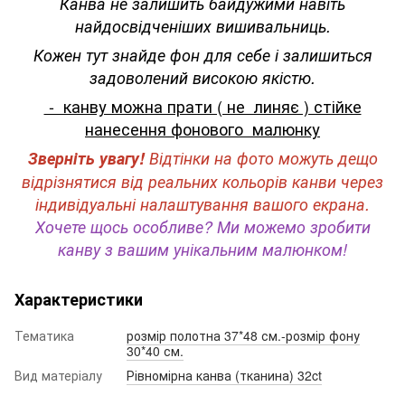
Канва не залишить байдужими навіть
найдосвідченіших вишивальниць.
Кожен тут знайде фон для себе і залишиться
задоволений високою якістю.
- канву можна прати ( не линяє ) стійке
нанесення фонового малюнку
Зверніть увагу!
Відтінки на фото можуть дещо
відрізнятися від реальних кольорів канви через
індивідуальні налаштування вашого екрана.
Хочете щось особливе? Ми можемо зробити
канву з вашим унікальним малюнком!
Характеристики
Тематика
розмір полотна 37*48 см.-розмір фону
30*40 см.
Вид матеріалу
Рівномірна канва (тканина) 32ct