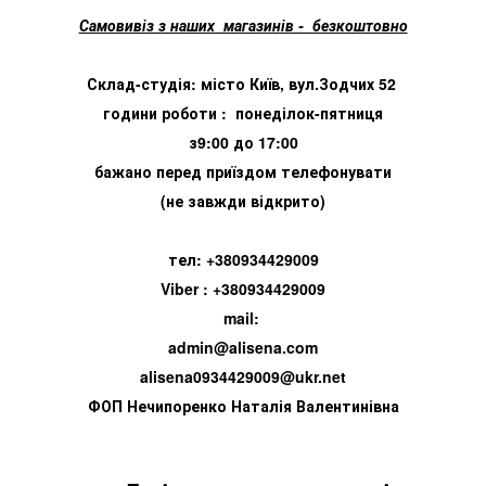
Самовивіз з наших магазинів - безкоштовно
Склад-студія: місто Київ, вул.Зодчих 52
години роботи : понеділок-пятниця
з9:00 до 17:00
бажано перед приїздом телефонувати
(не завжди відкрито)
тел: +380934429009
Viber : +380934429009
mail:
admin@alisena.com
alisena0934429009@ukr.net
ФОП Нечипоренко Наталія Валентинівна