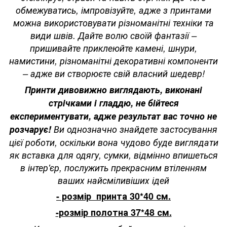
обмежуватись, імпровізуйте, адже з принтами
можна використовувати різноманітні техніки та
види швів. Дайте волю своїй фантазії –
пришивайте приклеюйте камені, шнури,
намистини, різноманітні декоративні компоненти
– адже ви створюєте свій власний шедевр!
Принти дивовижно виглядають, виконані
стрічками і гладдю, не бійтеся
експериментувати, адже результат вас точно не
розчарує!
Ви однозначно знайдете застосування
цієї роботи, оскільки вона чудово буде виглядати
як вставка для одягу, сумки, відмінно впишеться
в інтер'єр, послужить прекрасним втіленням
ваших найсміливіших ідей
- розмір принта 30*40 см.
-розмір полотна 37*48 см.