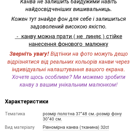
Канва не залишить байдужими навіть
найдосвідченіших вишивальниць.
Кожен тут знайде фон для себе і залишиться
задоволений високою якістю.
- канву можна прати ( не линяє ) стійке
нанесення фонового малюнку
Зверніть увагу!
Відтінки на фото можуть дещо
відрізнятися від реальних кольорів канви через
індивідуальні налаштування вашого екрана.
Хочете щось особливе? Ми можемо зробити
канву з вашим унікальним малюнком!
Характеристики
Тематика
розмір полотна 37*48 см.-розмір фону
30*40 см.
Вид матеріалу
Рівномірна канва (тканина) 32ct