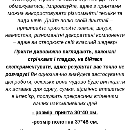
обмежуватись, імпровізуйте, адже з принтами
можна використовувати різноманітні техніки та
види швів. Дайте волю своїй фантазії –
пришивайте приклеюйте камені, шнури,
намистини, різноманітні декоративні компоненти
– адже ви створюєте свій власний шедевр!
Принти дивовижно виглядають, виконані
стрічками і гладдю, не бійтеся
експериментувати, адже результат вас точно не
розчарує!
Ви однозначно знайдете застосування
цієї роботи, оскільки вона чудово буде виглядати
як вставка для одягу, сумки, відмінно впишеться
в інтер'єр, послужить прекрасним втіленням
ваших найсміливіших ідей
- розмір принта 30*40 см.
-розмір полотна 37*48 см.