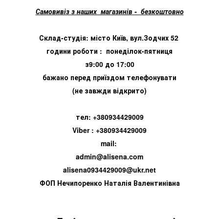
Самовивіз з наших магазинів - безкоштовно
Склад-студія: місто Київ, вул.Зодчих 52
години роботи : понеділок-пятниця
з9:00 до 17:00
бажано перед приїздом телефонувати
(не завжди відкрито)
тел: +380934429009
Viber : +380934429009
mail:
admin@alisena.com
alisena0934429009@ukr.net
ФОП Нечипоренко Наталія Валентинівна